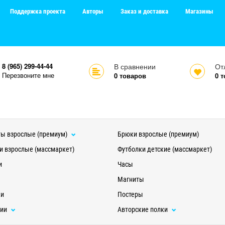
Поддержка проекта
Авторы
Заказ и доставка
Магазины
8 (965) 299-44-44
В сравнении
От
Перезвоните мне
0
товаров
0
т
ы взрослые (премиум)
Брюки взрослые (премиум)
и взрослые (массмаркет)
Футболки детские (массмаркет)
и
Часы
Магниты
ки
Постеры
ции
Авторские полки