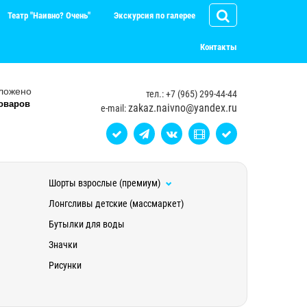
Театр "Наивно? Очень"
Экскурсия по галерее
Контакты
ложено
тел.: +7 (965) 299-44-44
оваров
zakaz.naivno@yandex.ru
e-mail:
Шорты взрослые (премиум)
Лонгсливы детские (массмаркет)
Бутылки для воды
Значки
Рисунки