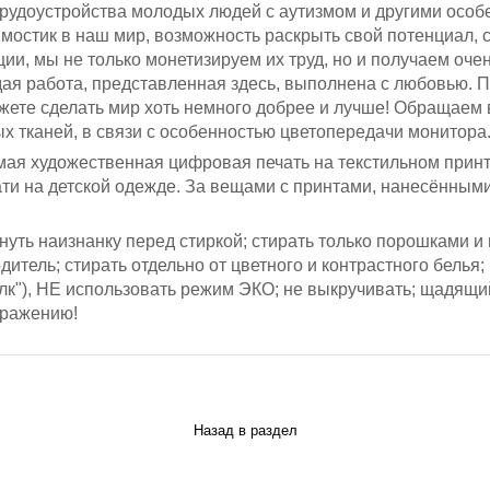
 трудоустройства молодых людей с аутизмом и другими осо
- мостик в наш мир, возможность раскрыть свой потенциал,
ции, мы не только монетизируем их труд, но и получаем оч
дая работа, представленная здесь, выполнена с любовью. 
ожете сделать мир хоть немного добрее и лучше! Обращаем 
ых тканей, в связи с особенностью цветопередачи монитора
ая художественная цифровая печать на текстильном принт
ти на детской одежде. За вещами с принтами, нанесённым
уть наизнанку перед стиркой; стирать только порошками и 
тель; стирать отдельно от цветного и контрастного белья;
лк"), НЕ использовать режим ЭКО; не выкручивать;
щадящий
бражению!
Назад в раздел