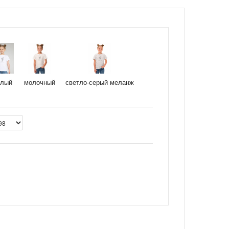
елый
молочный
светло-серый меланж