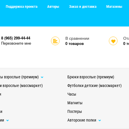
Поддержка проекта
Авторы
Заказ и доставка
Магазины
8 (965) 299-44-44
В сравнении
От
Перезвоните мне
0
товаров
0
т
ы взрослые (премиум)
Брюки взрослые (премиум)
и взрослые (массмаркет)
Футболки детские (массмаркет)
и
Часы
Магниты
ки
Постеры
ции
Авторские полки