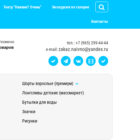
Театр "Наивно? Очень"
Экскурсия по галерее
Контакты
ложено
тел.: +7 (965) 299-44-44
оваров
zakaz.naivno@yandex.ru
e-mail:
Шорты взрослые (премиум)
Лонгсливы детские (массмаркет)
Бутылки для воды
Значки
Рисунки