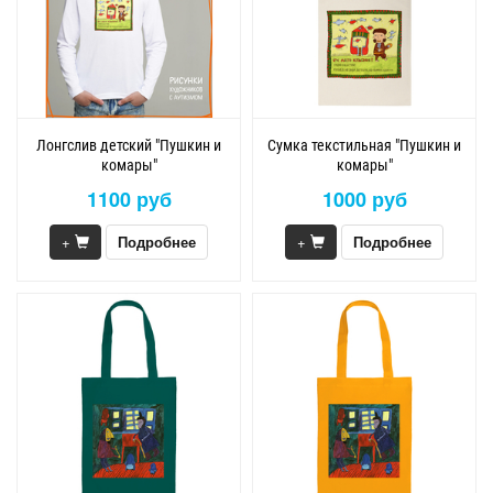
Лонгслив детский "Пушкин и
Сумка текстильная "Пушкин и
комары"
комары"
1100 руб
1000 руб
+
Подробнее
+
Подробнее