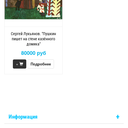
Сергей Лукьянов. "Пушкин
пишет на стене казённого
домика"
80000 руб
+
Подробнее
+
Информация