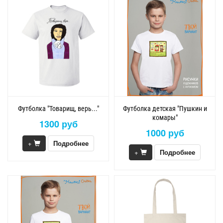
Футболка "Товарищ, верь..."
Футболка детская "Пушкин и
комары"
1300 руб
1000 руб
+
Подробнее
+
Подробнее