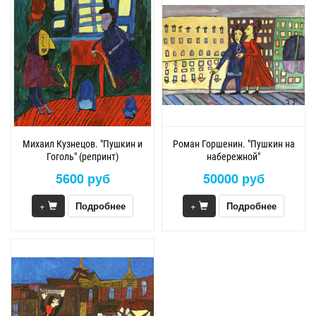
Михаил Кузнецов. "Пушкин и
Роман Горшенин. "Пушкин на
Гоголь" (репринт)
набережной"
5600 руб
50000 руб
+
Подробнее
+
Подробнее