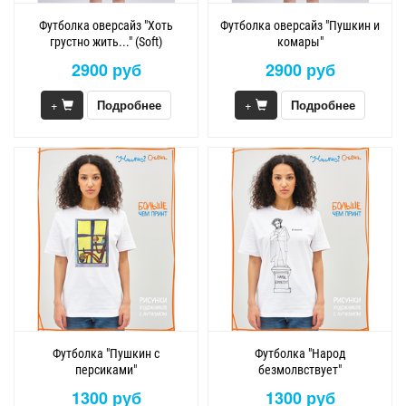
Футболка оверсайз "Хоть
Футболка оверсайз "Пушкин и
грустно жить..." (Soft)
комары"
2900 руб
2900 руб
+
Подробнее
+
Подробнее
Футболка "Пушкин с
Футболка "Народ
персиками"
безмолвствует"
1300 руб
1300 руб