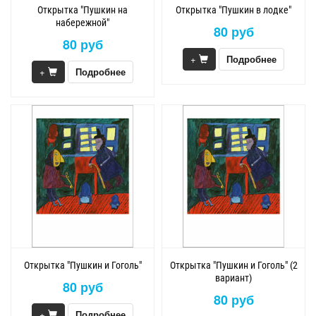
Открытка "Пушкин на
Открытка "Пушкин в лодке"
набережной"
80 руб
80 руб
+
Подробнее
+
Подробнее
Открытка "Пушкин и Гоголь"
Открытка "Пушкин и Гоголь" (2
вариант)
80 руб
80 руб
+
Подробнее