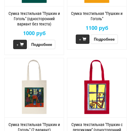
Сумка текстильная "Пушкин и
Сумка текстильная "Пушкин и
Гоголь" (односторонний
Гоголь"
вариант без текста)
1100 руб
1000 руб
+
Подробнее
+
Подробнее
Сумка текстильная "Пушкин и
Сумка текстильная "Пушкин с
Гоголь" (2 вариант)
персиками" (односторонний