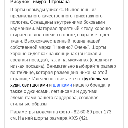
Рисунок
Тимура Штромана
Шорты бермуды унисекс. Выполнены из
премиального качественного трикотажного
полотна.
Оснащены внутренними боковыми
карманами.
Материал приятный к телу, хорошо
стирается, долговечен в носке, сохраняет цвет
ткани. Высококачественный пошив нашей
собственной марки "Наивно? Очень". Шорты
хорошо сидят как на женщинах (высокая и
средняя посадка), так и на мужчинах (средняя и
низкая посадка). Внимательно выбирайте размер
по таблице, которая размещена ниже на этой
странице. Идеально сочетается с
футболками
,
худи
,
свитшотами
и
шапками
нашего бренда, а
также с джинсами, леггинсами и другими
элементами вашего гардероба, создавая
стильные образы.
Параметры модели на фото - 82-60-89
рост 173
см
. На ней шорты размера XXS (42).