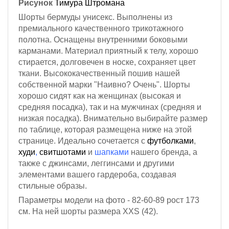
Рисунок
Тимура Штромана
Шорты бермуды унисекс. Выполнены из
премиального качественного трикотажного
полотна.
Оснащены внутренними боковыми
карманами.
Материал приятный к телу, хорошо
стирается, долговечен в носке, сохраняет цвет
ткани. Высококачественный пошив нашей
собственной марки "Наивно? Очень". Шорты
хорошо сидят как на женщинах (высокая и
средняя посадка), так и на мужчинах (средняя и
низкая посадка). Внимательно выбирайте размер
по таблице, которая размещена ниже на этой
странице. Идеально сочетается с
футболками
,
худи
,
свитшотами
и
шапками
нашего бренда, а
также с джинсами, леггинсами и другими
элементами вашего гардероба, создавая
стильные образы.
Параметры модели на фото - 82-60-89
рост 173
см
. На ней шорты размера XXS (42).