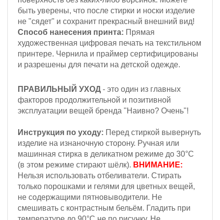
быть уверены, что после стирки и носки изделие
не "сядет" и сохранит прекрасный внешний вид!
Способ нанесения принта:
Прямая
художественная цифровая печать на текстильном
принтере. Чернила и праймер сертифицированы
и разрешены для печати на детской одежде.
ПРАВИЛЬНЫЙ УХОД
- это один из главных
факторов продолжительной и позитивной
эксплуатации вещей бренда "Наивно? Очень"!
Инструкция по уходу:
Перед стиркой вывернуть
изделие на изнаночную сторону.
Ручная или
машинная стирка в деликатном режиме до 30°С
(в этом режиме стирают шёлк).
ВНИМАНИЕ:
Н
ельзя
использовать отбеливатели. Стирать
только порошками и гелями для цветных вещей,
не содержащими пятновыводители. Не
смешивать с контрастным бельём. Гладить при
температуре до 90°С не по рисунку. Не