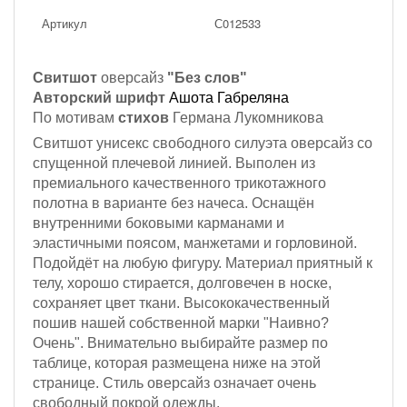
Артикул
С012533
Свитшот
оверсайз
"Без слов"
Авторский шрифт
Ашота Габреляна
По мотивам
стихов
Германа Лукомникова
Свитшот унисекс свободного силуэта оверсайз со
спущенной плечевой линией. Выполен из
премиального качественного трикотажного
полотна в варианте без начеса. Оснащён
внутренними боковыми карманами и
эластичными поясом, манжетами и горловиной.
Подойдёт на любую фигуру. Материал приятный к
телу, хорошо стирается, долговечен в носке,
сохраняет цвет ткани. Высококачественный
пошив нашей собственной марки "Наивно?
Очень". Внимательно выбирайте размер по
таблице, которая размещена ниже на этой
странице. Стиль оверсайз означает очень
свободный покрой одежды.