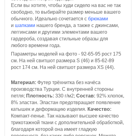
Если вы хотите, чтобы худи сидело на вас не так
свободно, то выбирайте размер меньше вашего
обычного. Идеально сочетается с
брюками
и
шапками
нашего бренда, а также с джинсами,
леггинсами и другими элементами вашего
гардероба, создавая стильные образы для
любого времени года.
Параметры моделей на фото - 92-65-95
рост 175
см.
На ней свитшот размера S (46)
и 85-62-89
рост 174 см
. На ней свитшот размера XS (44).
Материал:
Футер трёхнитка
без начёса
производства Турции. С внутренней стороны
петля;
Плотность:
330 г/м2;
Состав:
92% хлопок,
8% эластан. Эластан предотвращает появление
катышек и деформацию изделия.
Качество:
Компакт-пенье. Так называют высшее качество
трикотажной ткани с дополнительной обработкой,
благодаря которой она имеет гладкую
поверхность без каких-либо ворсинок. Можете