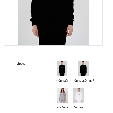
Цвет:
чёрный
чёрно-жёлтый
айсберг
белый