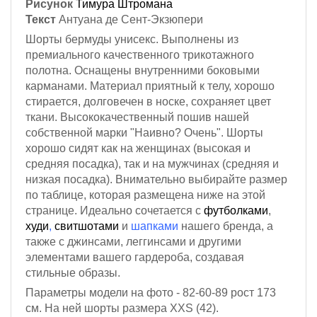
Рисунок
Тимура Штромана
Текст
Антуана де Сент-Экзюпери
Шорты бермуды унисекс. Выполнены из
премиального качественного трикотажного
полотна.
Оснащены внутренними боковыми
карманами.
Материал приятный к телу, хорошо
стирается, долговечен в носке, сохраняет цвет
ткани. Высококачественный пошив нашей
собственной марки "Наивно? Очень". Шорты
хорошо сидят как на женщинах (высокая и
средняя посадка), так и на мужчинах (средняя и
низкая посадка). Внимательно выбирайте размер
по таблице, которая размещена ниже на этой
странице. Идеально сочетается с
футболками
,
худи
,
свитшотами
и
шапками
нашего бренда, а
также с джинсами, леггинсами и другими
элементами вашего гардероба, создавая
стильные образы.
Параметры модели на фото - 82-60-89
рост 173
см
. На ней шорты размера XXS (42).