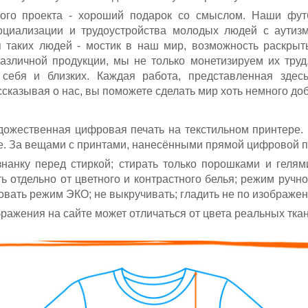
ого проекта - хороший подарок со смыслом. Наши фут
социализации и трудоустройства молодых людей с аутиз
я таких людей - мостик в наш мир, возможность раскрыт
различной продукции, мы не только монетизируем их тру
 себя и близких. Каждая работа, представленная здес
сказывая о нас, вы поможете сделать мир хоть немного до
ожественная цифровая печать на текстильном принтере.
е. За вещами с принтами, нанесёнными прямой цифровой п
нанку перед стиркой; стирать только порошками и геля
ь отдельно от цветного и контрастного белья; режим ручн
овать режим ЭКО;
не выкручивать; гладить не по изображе
ажения на сайте может отличаться от цвета реальных ткан