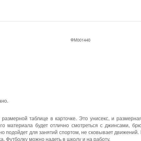
ФМ001440
но.
размерной таблице в карточке. Это унисекс, и размерная
ого материала будет отлично смотреться с джинсами, бр
но подойдет для занятий спортом, не сковывает движений
а. Футболку можно надеть в школу и на работу.