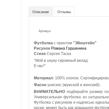
Описание
Отзывы
Артикул
Футболка
с принтом
"Эйнштейн"
Рисунок
Романа Горшенина
Стихи
Сергея Таска
"Мой в науку скромный вклад:
Е=мс²"
Материал:
100% хлопок. Сертифицирова
Фасон
унисекс (мужской и женский).
ВНИМАТЕЛЬНО
подбирайте размер по 
Универсальная футболка из натуральн
Футболка с рисунком и надписью идеаль
носки, может быть как домашняя футболк