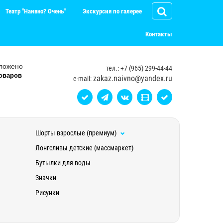
Театр "Наивно? Очень"
Экскурсия по галерее
Контакты
ложено
тел.: +7 (965) 299-44-44
оваров
zakaz.naivno@yandex.ru
e-mail:
Шорты взрослые (премиум)
Лонгсливы детские (массмаркет)
Бутылки для воды
Значки
Рисунки