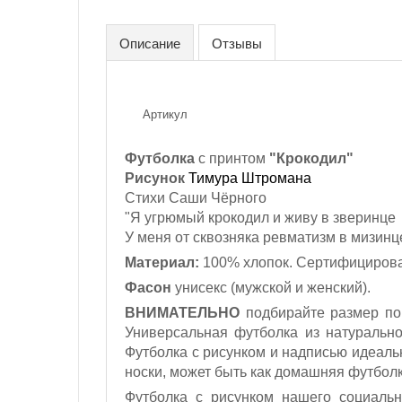
Описание
Отзывы
Артикул
Футболка
с принтом
"Крокодил"
Рисунок
Тимура Штромана
Стихи Саши Чёрного
"Я угрюмый крокодил и живу в зверинце
У меня от сквозняка ревматизм в мизинц
Материал:
100% хлопок. Сертифицирова
Фасон
унисекс (мужской и женский).
ВНИМАТЕЛЬНО
подбирайте размер по 
Универсальная футболка из натуральн
Футболка с рисунком и надписью идеаль
носки, может быть как домашняя футболк
Футболка с рисунком нашего социальн