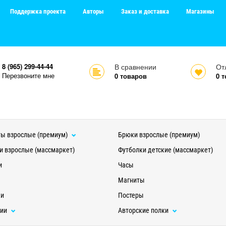
Поддержка проекта
Авторы
Заказ и доставка
Магазины
8 (965) 299-44-44
В сравнении
От
Перезвоните мне
0
товаров
0
т
ы взрослые (премиум)
Брюки взрослые (премиум)
и взрослые (массмаркет)
Футболки детские (массмаркет)
и
Часы
Магниты
ки
Постеры
ции
Авторские полки