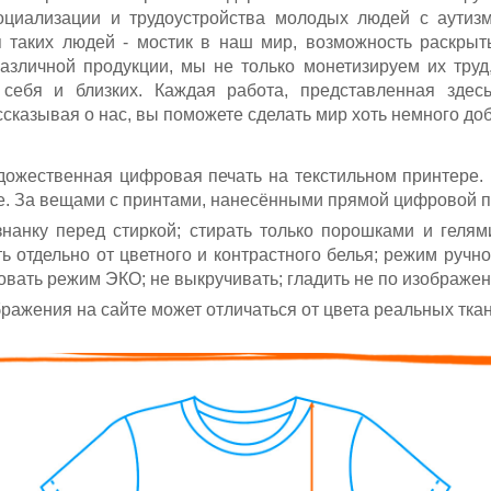
социализации и трудоустройства молодых людей с аутиз
я таких людей - мостик в наш мир, возможность раскрыт
различной продукции, мы не только монетизируем их тру
 себя и близких. Каждая работа, представленная здес
сказывая о нас, вы поможете сделать мир хоть немного до
ожественная цифровая печать на текстильном принтере.
е. За вещами с принтами, нанесёнными прямой цифровой п
нанку перед стиркой; стирать только порошками и геля
ь отдельно от цветного и контрастного белья; режим ручн
овать режим ЭКО;
не выкручивать; гладить не по изображе
ажения на сайте может отличаться от цвета реальных ткан