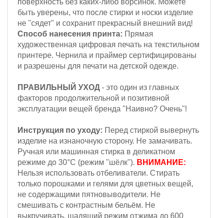
поверхность без каких-либо ворсинок. Можете
быть уверены, что после стирки и носки изделие
не "сядет" и сохранит прекрасный внешний вид!
Способ нанесения принта:
Прямая
художественная цифровая печать на текстильном
принтере. Чернила и праймер сертифицированы
и разрешены для печати на детской одежде.
ПРАВИЛЬНЫЙ УХОД
- это один из главных
факторов продолжительной и позитивной
эксплуатации вещей бренда "Наивно? Очень"!
Инструкция по уходу:
Перед стиркой вывернуть
изделие на изнаночную сторону. Не замачивать.
Ручная или машинная стирка в деликатном
режиме до 30°С (режим "шёлк").
ВНИМАНИЕ:
Н
ельзя
использовать отбеливатели. Стирать
только порошками и гелями для цветных вещей,
не содержащими пятновыводители. Не
смешивать с контрастным бельём.
Не
выкручивать, щадящий режим отжима до 600