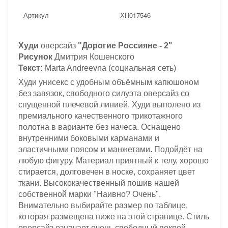
Артикул
ХП017546
Худи
оверсайз
"Дорогие Россияне - 2"
Рисунок
Дмитрия Кошенского
Текст:
Marta Andreevna
(социальная сеть)
Худи унисекс с удобным объёмным капюшоном
без завязок, с
вободного силуэта оверсайз со
спущенной плечевой линией. Худи выполено из
премиального качественного трикотажного
полотна
в варианте без начеса
. Оснащено
внутренними боковыми карманами и
эластичными поясом и манжетами. П
одойдёт на
любую фигуру.
Материал приятный к телу, хорошо
стирается, долговечен в носке, сохраняет цвет
ткани. Высококачественный пошив нашей
собственной марки "Наивно? Очень".
Внимательно выбирайте размер по таблице,
которая размещена ниже на этой странице. Стиль
оверсайз означает очень свободный покрой