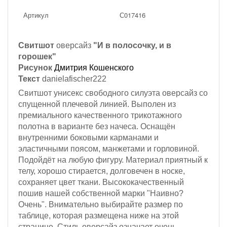
Артикул
С017416
Свитшот
оверсайз
"И в полосочку, и в
горошек"
Рисунок
Дмитрия Кошенского
Текст
danielafischer222
Свитшот унисекс свободного силуэта оверсайз со
спущенной плечевой линией. Выполен из
премиального качественного трикотажного
полотна в варианте без начеса. Оснащён
внутренними боковыми карманами и
эластичными поясом, манжетами и горловиной.
Подойдёт на любую фигуру. Материал приятный к
телу, хорошо стирается, долговечен в носке,
сохраняет цвет ткани. Высококачественный
пошив нашей собственной марки "Наивно?
Очень". Внимательно выбирайте размер по
таблице, которая размещена ниже на этой
странице. Стиль оверсайз означает очень