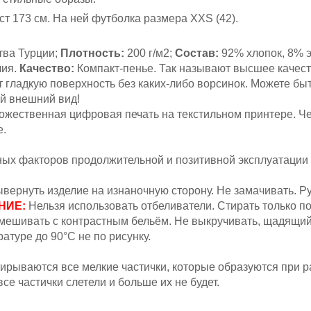
ст 173 см
. На ней футболка размера XXS (42).
тва Турции;
Плотность:
200 г/м2;
Состав:
92% хлопок, 8% 
лия.
Качество:
Компакт-пенье. Так называют высшее качест
 гладкую поверхность без каких-либо ворсинок. Можете быт
ый внешний вид!
жественная цифровая печать на текстильном принтере. Ч
е.
вных факторов продолжительной и позитивной эксплуатации
вернуть изделие на изнаночную сторону. Не замачивать.
Ру
НИЕ:
Н
ельзя
использовать отбеливатели. Стирать только п
мешивать с контрастным бельём.
Не выкручивать, щадящий
атуре до 90°С не по рисунку.
ирываются все мелкие частички, которые образуются при р
се частички слетели и больше их не будет.