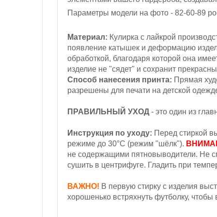
Параметры модели на фото - 82-60-89
ро
Материал:
Кулирка с лайкрой
производс
появление катышек и деформацию изде
обработкой, благодаря которой она имеет
изделие не "сядет" и сохранит прекрасн
Способ нанесения принта:
Прямая худо
разрешены для печати на детской одежд
ПРАВИЛЬНЫЙ УХОД
- это один из гла
Инструкция по уходу:
Перед стиркой вы
режиме до 30°С (режим "шёлк").
ВНИМА
не содержащими пятновыводители. Не с
сушить в центрифуге. Гладить при темпер
ВАЖНО!
В первую стирку с изделия выст
хорошенько встряхнуть футболку, чтобы в