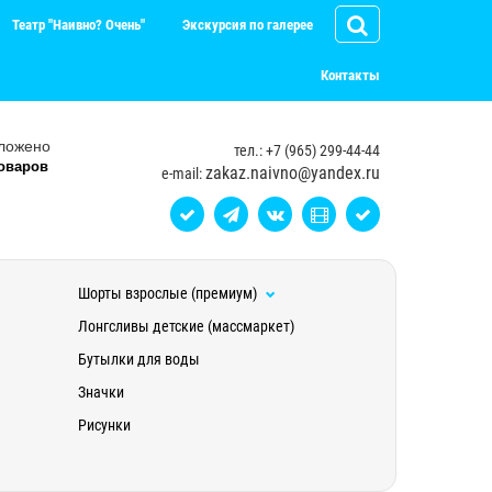
Театр "Наивно? Очень"
Экскурсия по галерее
Контакты
ложено
тел.: +7 (965) 299-44-44
оваров
zakaz.naivno@yandex.ru
e-mail:
Шорты взрослые (премиум)
Лонгсливы детские (массмаркет)
Бутылки для воды
Значки
Рисунки