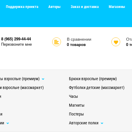
Поддержка проекта
Авторы
Заказ и доставка
Магазины
8 (965) 299-44-44
В сравнении
От
Перезвоните мне
0
товаров
0
т
ы взрослые (премиум)
Брюки взрослые (премиум)
и взрослые (массмаркет)
Футболки детские (массмаркет)
и
Часы
Магниты
ки
Постеры
ции
Авторские полки