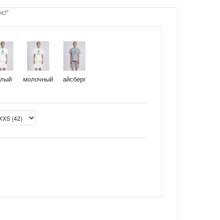
с!"
елый
молочный
айсберг