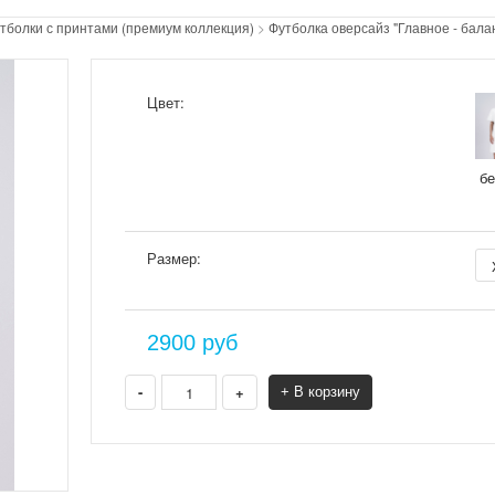
тболки с принтами (премиум коллекция)
>
Футболка оверсайз "Главное - балан
Цвет:
б
Размер:
2900
руб
-
+
+ В корзину