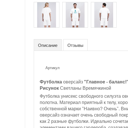
Описание
Отзывы
Артикул
Футболка
оверсайз
"Главное - баланс!
Рисунок
Светланы Времячкиной
Футболка унисекс свободного силуэта о
полотна. Материал приятный к телу, хор
собственной марки "Наивно? Очень". Вн
оверсайз означает очень свободный покр
как 2 разные футболки. Идеально сочета
элементами вашего гардероба, создавая