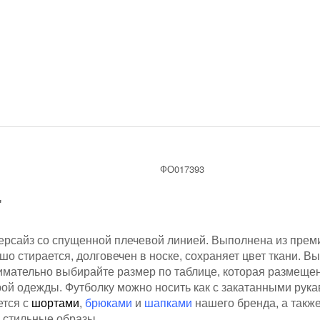
ФО017393
"
версайз со спущенной плечевой линией. Выполнена из прем
ошо стирается, долговечен в носке, сохраняет цвет ткани.
имательно выбирайте размер по таблице, которая размещен
ой одежды. Футболку можно носить как с закатанными рукав
ется с
шортами
,
брюками
и
шапками
нашего бренда, а также
 стильные образы.