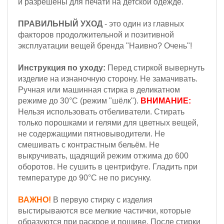
и разрешены для печати на детской одежде.
ПРАВИЛЬНЫЙ УХОД
- это один из главных
факторов продолжительной и позитивной
эксплуатации вещей бренда "Наивно? Очень"!
Инструкция по уходу:
Перед стиркой вывернуть
изделие на изнаночную сторону. Не замачивать.
Ручная или машинная стирка в деликатном
режиме до 30°С (режим "шёлк").
ВНИМАНИЕ:
Н
ельзя
использовать отбеливатели. Стирать
только порошками и гелями для цветных вещей,
не содержащими пятновыводители. Не
смешивать с контрастным бельём.
Не
выкручивать, щадящий режим отжима до 600
оборотов.
Не сушить в центрифуге. Гладить при
температуре до 90°С не по рисунку.
ВАЖНО!
В первую стирку с изделия
выстирываются все мелкие частички, которые
образуются при раскрое и пошиве. После стирки