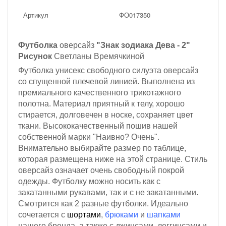
Артикул
ФО017350
Футболка
оверсайз
"Знак зодиака Дева - 2"
Рисунок
Светланы Времячкиной
Футболка унисекс свободного силуэта оверсайз
со спущенной плечевой линией. Выполнена из
премиального качественного трикотажного
полотна. Материал приятный к телу, хорошо
стирается, долговечен в носке, сохраняет цвет
ткани. Высококачественный пошив нашей
собственной марки "Наивно? Очень".
Внимательно выбирайте размер по таблице,
которая размещена ниже на этой странице. Стиль
оверсайз означает очень свободный покрой
одежды. Футболку можно носить как с
закатанными рукавами, так и с не закатанными.
Смотрится как 2 разные футболки. Идеально
сочетается с
шортами
,
брюками
и
шапками
нашего бренда, а также с джинсами, леггинсами и