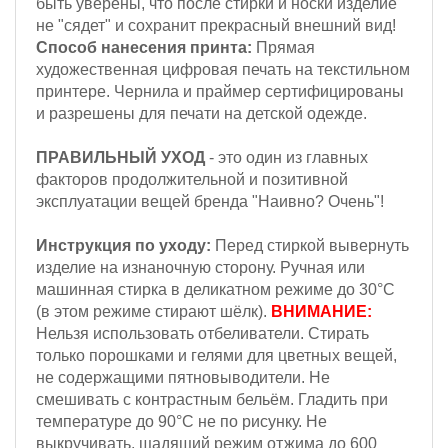
быть уверены, что после стирки и носки изделие
не "сядет" и сохранит прекрасный внешний вид!
Способ нанесения принта:
Прямая
художественная цифровая печать на текстильном
принтере. Чернила и праймер сертифицированы
и разрешены для печати на детской одежде.
ПРАВИЛЬНЫЙ УХОД
- это один из главных
факторов продолжительной и позитивной
эксплуатации вещей бренда "Наивно? Очень"!
Инструкция по уходу:
Перед стиркой вывернуть
изделие на изнаночную сторону.
Ручная или
машинная стирка в деликатном режиме до 30°С
(в этом режиме стирают шёлк).
ВНИМАНИЕ:
Н
ельзя
использовать отбеливатели. Стирать
только порошками и гелями для цветных вещей,
не содержащими пятновыводители. Не
смешивать с контрастным бельём. Гладить при
температуре до 90°С не по рисунку. Не
выкручивать, щадящий режим отжима до 600