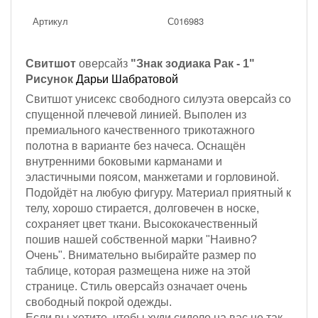
Артикул
С016983
Свитшот
оверсайз
"Знак зодиака Рак - 1"
Рисунок
Дарьи Шабратовой
Свитшот унисекс свободного силуэта оверсайз со
спущенной плечевой линией. Выполен из
премиального качественного трикотажного
полотна в варианте без начеса. Оснащён
внутренними боковыми карманами и
эластичными поясом, манжетами и горловиной.
Подойдёт на любую фигуру. Материал приятный к
телу, хорошо стирается, долговечен в носке,
сохраняет цвет ткани. Высококачественный
пошив нашей собственной марки "Наивно?
Очень". Внимательно выбирайте размер по
таблице, которая размещена ниже на этой
странице. Стиль оверсайз означает очень
свободный покрой одежды.
Если вы хотите, чтобы худи сидело на вас не так