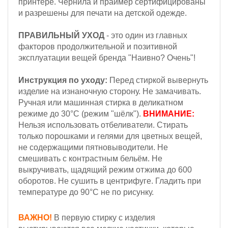
принтере. Чернила и праймер сертифицированы
и разрешены для печати на детской одежде.
ПРАВИЛЬНЫЙ УХОД
- это один из главных
факторов продолжительной и позитивной
эксплуатации вещей бренда "Наивно? Очень"!
Инструкция по уходу:
Перед стиркой вывернуть
изделие на изнаночную сторону. Не замачивать.
Ручная или машинная стирка в деликатном
режиме до 30°С (режим "шёлк").
ВНИМАНИЕ:
Н
ельзя
использовать отбеливатели. Стирать
только порошками и гелями для цветных вещей,
не содержащими пятновыводители. Не
смешивать с контрастным бельём.
Не
выкручивать, щадящий режим отжима до 600
оборотов.
Не сушить в центрифуге. Гладить при
температуре до 90°С не по рисунку.
ВАЖНО!
В первую стирку с изделия