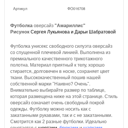
Артикул
ФО016708
Футболка
оверсайз
"Амариллис"
Рисунок
Сергея Лукьянова и Дарьи Шабратовой
Футболка унисекс свободного силуэта оверсайз
со спущенной плечевой линией. Выполнена из
премиального качественного трикотажного
полотна. Материал приятный к телу, хорошо
стирается, долговечен в носке, сохраняет цвет
ткани. Высококачественный пошив нашей
собственной марки "Наивно? Очень".
Внимательно выбирайте размер по таблице,
которая размещена ниже на этой странице. Стиль
оверсайз означает очень свободный покрой
одежды. Футболку можно носить как с
закатанными рукавами, так и с не закатанными.
Смотрится как 2 разные футболки. Идеально
сочетается с
шортами
,
брюками
и
шапками