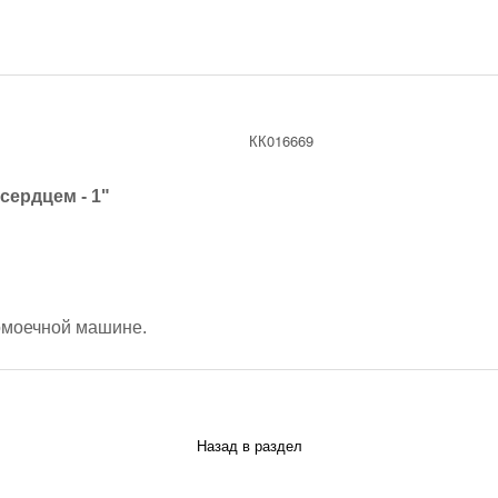
КК016669
сердцем - 1"
омоечной машине.
Назад в раздел