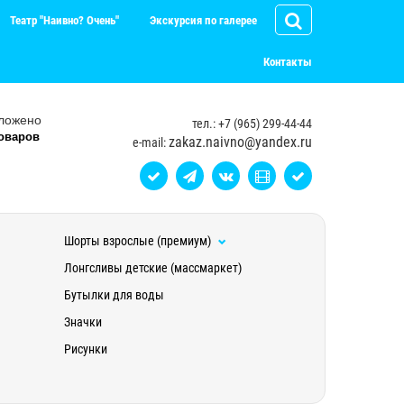
Театр "Наивно? Очень"
Экскурсия по галерее
Контакты
ложено
тел.: +7 (965) 299-44-44
оваров
zakaz.naivno@yandex.ru
e-mail:
Шорты взрослые (премиум)
Лонгсливы детские (массмаркет)
Бутылки для воды
Значки
Рисунки