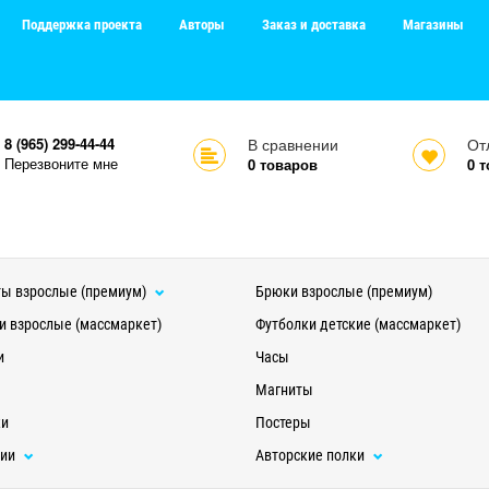
Поддержка проекта
Авторы
Заказ и доставка
Магазины
8 (965) 299-44-44
В сравнении
От
Перезвоните мне
0
товаров
0
т
ы взрослые (премиум)
Брюки взрослые (премиум)
и взрослые (массмаркет)
Футболки детские (массмаркет)
и
Часы
Магниты
ки
Постеры
ции
Авторские полки