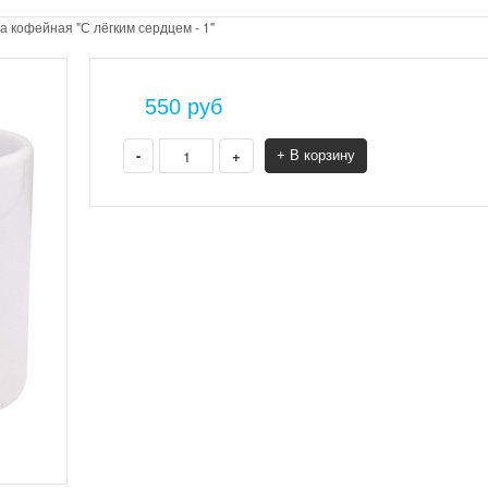
а кофейная "С лёгким сердцем - 1"
550
руб
-
+
+ В корзину