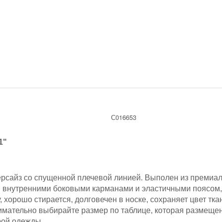
С016653
1"
ерсайз со спущенной плечевой линией. Выполен из премиал
н внутренними боковыми карманами и эластичными поясом,
, хорошо стирается, долговечен в носке, сохраняет цвет т
имательно выбирайте размер по таблице, которая размещен
рой одежды.