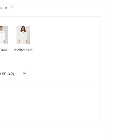
цем - 1"
лый
молочный