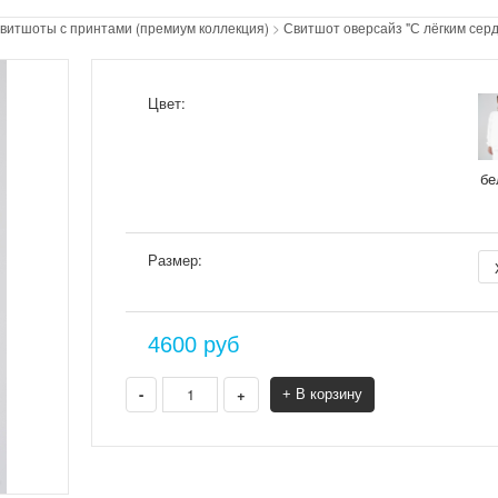
витшоты с принтами (премиум коллекция)
>
Свитшот оверсайз "С лёгким серд
Цвет:
бе
Размер:
4600
руб
-
+
+ В корзину