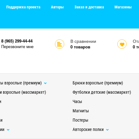
Поддержка проекта
Авторы
Заказ и доставка
Магазины
8 (965) 299-44-44
В сравнении
От
Перезвоните мне
0
товаров
0
т
ы взрослые (премиум)
Брюки взрослые (премиум)
и взрослые (массмаркет)
Футболки детские (массмаркет)
и
Часы
Магниты
ки
Постеры
ции
Авторские полки