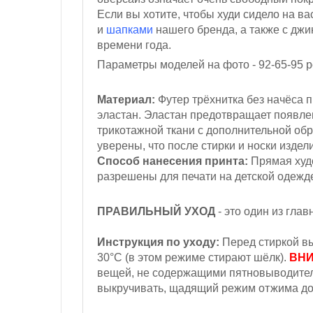
Если вы хотите, чтобы худи сидело на в
и
шапками
нашего бренда, а также с джи
времени года.
Параметры моделей на фото - 92-65-95
р
Материал:
Футер трёхнитка
без начёса
п
эластан. Эластан предотвращает появл
трикотажной ткани с дополнительной обр
уверены, что после стирки и носки издел
Способ нанесения принта:
Прямая худо
разрешены для печати на детской одежд
ПРАВИЛЬНЫЙ УХОД
- это один из гла
Инструкция по уходу:
Перед стиркой вы
30°С (в этом режиме стирают шёлк).
ВНИ
вещей, не содержащими пятновыводители
выкручивать, щадящий режим отжима до