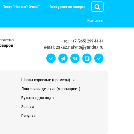
Театр "Наивно? Очень"
Экскурсия по галерее
Контакты
ложено
тел.: +7 (965) 299-44-44
оваров
zakaz.naivno@yandex.ru
e-mail:
Шорты взрослые (премиум)
Лонгсливы детские (массмаркет)
Бутылки для воды
Значки
Рисунки