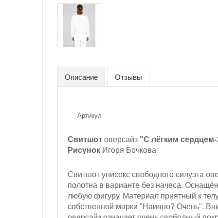
Описание
Отзывы
Артикул
Свитшот
оверсайз
"С лёгким сердцем-
Рисунок
Игоря Бочкова
Свитшот унисекс свободного силуэта ов
полотна в варианте без начеса. Оснащё
любую фигуру. Материал приятный к телу
собственной марки "Наивно? Очень". Вн
оверсайз означает очень свободный пок