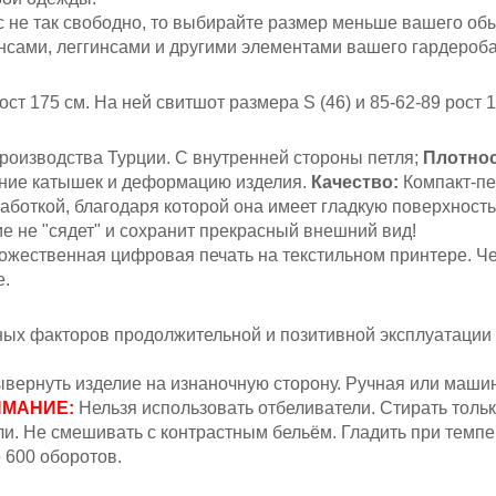
ас не так свободно, то выбирайте размер меньше вашего об
нсами, леггинсами и другими элементами вашего гардероб
ост 175 см.
На ней свитшот размера S (46)
и 85-62-89 рост 
роизводства Турции. С внутренней стороны петля;
Плотнос
ение катышек и деформацию изделия.
Качество:
Компакт-пе
аботкой, благодаря которой она имеет гладкую поверхность
ие не "сядет" и сохранит прекрасный внешний вид!
жественная цифровая печать на текстильном принтере. Ч
е.
вных факторов продолжительной и позитивной эксплуатации
вернуть изделие на изнаночную сторону.
Ручная или машин
МАНИЕ:
Н
ельзя
использовать отбеливатели. Стирать толь
. Не смешивать с контрастным бельём. Гладить при темпер
 600 оборотов.