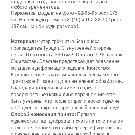
гардероба, создавая стильные образы для
любого времени года.
Параметры модели на фото - 92-65-95
рост 175
см
. На ней худи размера S (46) и
102-82-102
рост
187 см
. На нём худи размера L
Материал:
Футер трёхнитка
без начёса
производства Турции. С внутренней стороны
петля;
Плотность:
330 г/м2
;
Состав:
92% хлопок,
8% эластан.
Эластан предотвращает появление
катышек и деформацию изделия.
Качество:
Компакт-пенье.
Так называют высшее качество
трикотажной ткани с дополнительной обработкой,
благодаря которой она имеет гладкую
поверхность без каких-либо ворсинок. Можете
быть уверены, что после стирки и носки изделие
не "сядет" и сохранит прекрасный внешний вид!
Способ нанесения принта:
Прямая
художественная цифровая печать на текстильном
принтере. Чернила и праймер сертифицированы
и разрешены для печати на детской одежде.