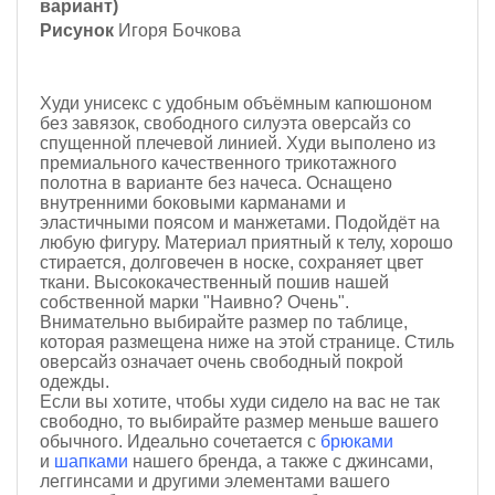
вариант)
Рисунок
Игоря Бочкова
Худи унисекс с удобным объёмным капюшоном
без завязок, с
вободного силуэта оверсайз со
спущенной плечевой линией. Худи выполено из
премиального качественного трикотажного
полотна
в варианте без начеса
. Оснащено
внутренними боковыми карманами и
эластичными поясом и манжетами. П
одойдёт на
любую фигуру.
Материал приятный к телу, хорошо
стирается, долговечен в носке, сохраняет цвет
ткани. Высококачественный пошив нашей
собственной марки "Наивно? Очень".
Внимательно выбирайте размер по таблице,
которая размещена ниже на этой странице. Стиль
оверсайз означает очень свободный покрой
одежды.
Если вы хотите, чтобы худи сидело на вас не так
свободно, то выбирайте размер меньше вашего
обычного.
Идеально сочетается с
брюками
и
шапками
нашего бренда, а также с джинсами,
леггинсами и другими элементами вашего