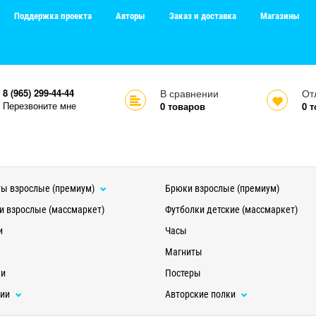
Поддержка проекта
Авторы
Заказ и доставка
Магазины
8 (965) 299-44-44
В сравнении
От
Перезвоните мне
0
товаров
0
т
ы взрослые (премиум)
Брюки взрослые (премиум)
и взрослые (массмаркет)
Футболки детские (массмаркет)
и
Часы
Магниты
ки
Постеры
ции
Авторские полки