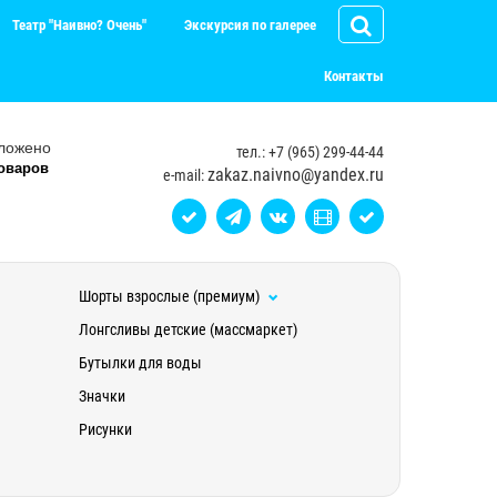
Театр "Наивно? Очень"
Экскурсия по галерее
Контакты
ложено
тел.: +7 (965) 299-44-44
оваров
zakaz.naivno@yandex.ru
e-mail:
Шорты взрослые (премиум)
Лонгсливы детские (массмаркет)
Бутылки для воды
Значки
Рисунки