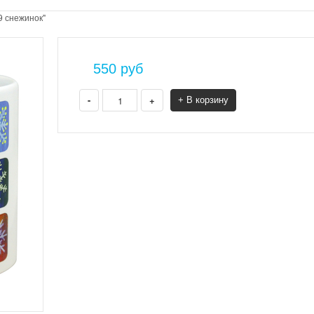
9 снежинок"
550
руб
-
+
+ В корзину