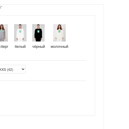
5"
молочный
сберг
белый
чёрный