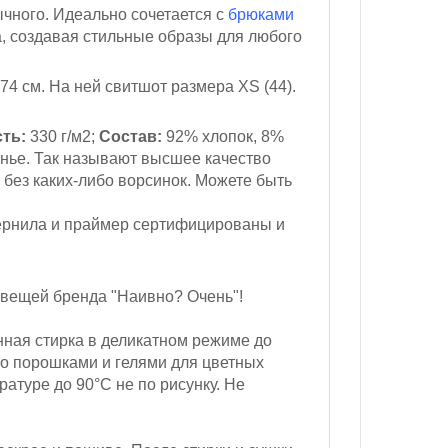
ычного. Идеально сочетается с
брюками
а, создавая стильные образы для любого
174 см
. На ней свитшот размера XS (44).
ть:
330 г/м2;
Состав:
92% хлопок, 8%
нье. Так называют высшее качество
 без каких-либо ворсинок. Можете быть
ернила и праймер сертифицированы и
 вещей бренда "Наивно? Очень"!
ная стирка в деликатном режиме до
ко порошками и гелями для цветных
атуре до 90°С не по рисунку. Не