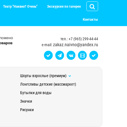
Театр "Наивно? Очень"
Экскурсия по галерее
Контакты
ложено
тел.: +7 (965) 299-44-44
оваров
zakaz.naivno@yandex.ru
e-mail:
Шорты взрослые (премиум)
Лонгсливы детские (массмаркет)
Бутылки для воды
Значки
Рисунки