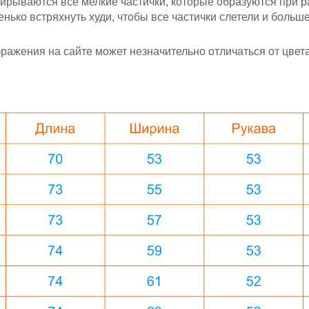
ирываются все мелкие частички, которые образуются при ра
ько встряхнуть худи, чтобы все частички слетели и больше 
ажения на сайте может незначительно отличаться от цвета 