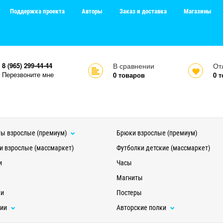
Поддержка проекта
Авторы
Заказ и доставка
Магазины
8 (965) 299-44-44
В сравнении
От
Перезвоните мне
0
товаров
0
т
ы взрослые (премиум)
Брюки взрослые (премиум)
и взрослые (массмаркет)
Футболки детские (массмаркет)
и
Часы
Магниты
ки
Постеры
ции
Авторские полки