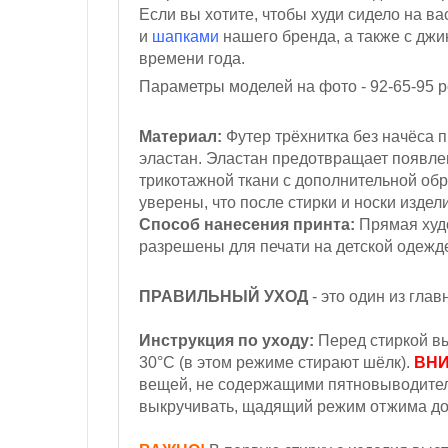
Если вы хотите, чтобы худи сидело на в
и
шапками
нашего бренда, а также с джи
времени года.
Параметры моделей на фото - 92-65-95
р
Материал:
Футер трёхнитка
без начёса
п
эластан. Эластан предотвращает появл
трикотажной ткани с дополнительной обр
уверены, что после стирки и носки издел
Способ нанесения принта:
Прямая худо
разрешены для печати на детской одежд
ПРАВИЛЬНЫЙ УХОД
- это один из гла
Инструкция по уходу:
Перед стиркой вы
30°С (в этом режиме стирают шёлк).
ВНИ
вещей, не содержащими пятновыводители
выкручивать, щадящий режим отжима до