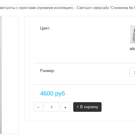
витшоты с принтами (премиум коллекция)
>
Свитшот оверсайз "Снежинка № 
Цвет:
ай
Размер:
4600
руб
-
+
+ В корзину