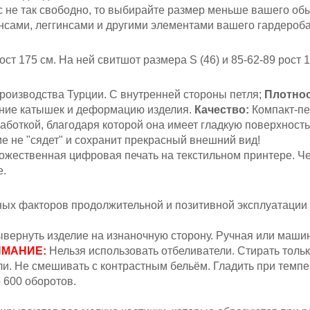
ас не так свободно, то выбирайте размер меньше вашего об
нсами, леггинсами и другими элементами вашего гардероб
ост 175 см.
На ней свитшот размера S (46)
и 85-62-89 рост 
роизводства Турции. С внутренней стороны петля;
Плотнос
ение катышек и деформацию изделия.
Качество:
Компакт-пе
аботкой, благодаря которой она имеет гладкую поверхность
ие не "сядет" и сохранит прекрасный внешний вид!
жественная цифровая печать на текстильном принтере. Ч
е.
вных факторов продолжительной и позитивной эксплуатации
вернуть изделие на изнаночную сторону.
Ручная или машин
МАНИЕ:
Н
ельзя
использовать отбеливатели. Стирать толь
. Не смешивать с контрастным бельём. Гладить при темпер
 600 оборотов.