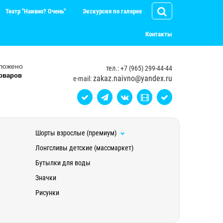
Театр "Наивно? Очень"
Экскурсия по галерее
Контакты
ложено
тел.: +7 (965) 299-44-44
оваров
zakaz.naivno@yandex.ru
e-mail:
Шорты взрослые (премиум)
Лонгсливы детские (массмаркет)
Бутылки для воды
Значки
Рисунки