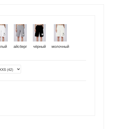
елый
айсберг
чёрный
молочный