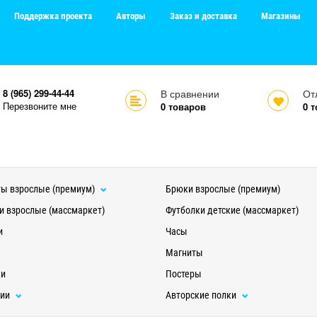
Поддержка проекта
Авторы
Заказ и доставка
Магазины
8 (965) 299-44-44
В сравнении
От
Перезвоните мне
0
товаров
0
т
ы взрослые (премиум)
Брюки взрослые (премиум)
и взрослые (массмаркет)
Футболки детские (массмаркет)
и
Часы
Магниты
ки
Постеры
ции
Авторские полки