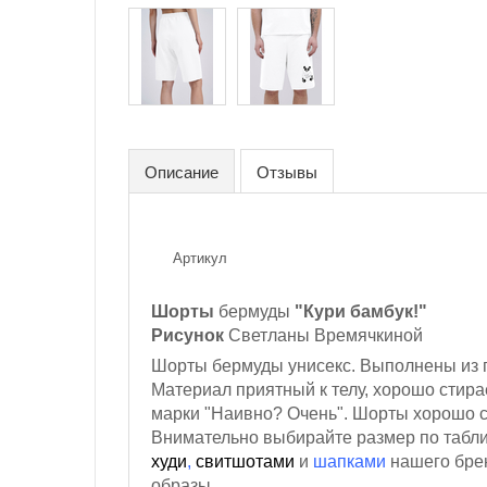
Описание
Отзывы
Артикул
Шорты
бермуды
"Кури бамбук!"
Рисунок
Светланы Времячкиной
Шорты бермуды унисекс. Выполнены из п
Материал приятный к телу, хорошо стира
марки "Наивно? Очень". Шорты хорошо си
Внимательно выбирайте размер по табли
худи
,
свитшотами
и
шапками
нашего брен
образы.