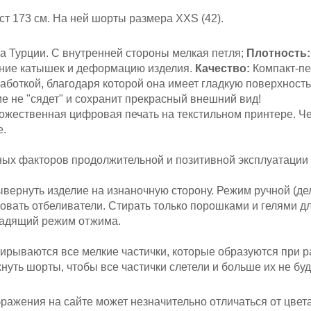
ст 173 см
. На ней шорты размера XXS (42).
а Турции. С внутренней стороны мелкая петля;
Плотность:
ение катышек и деформацию изделия.
Качество:
Компакт-пе
аботкой, благодаря которой она имеет гладкую поверхность
ие не "сядет" и сохранит прекрасный внешний вид!
жественная цифровая печать на текстильном принтере. Ч
е.
вных факторов продолжительной и позитивной эксплуатации
вернуть изделие на изнаночную сторону. Режим ручной (де
овать отбеливатели. Стирать только порошками и гелями д
щадящий режим отжима.
ирываются все мелкие частички, которые образуются при ра
уть шорты, чтобы все частички слетели и больше их не буд
ажения на сайте может незначительно отличаться от цвета 