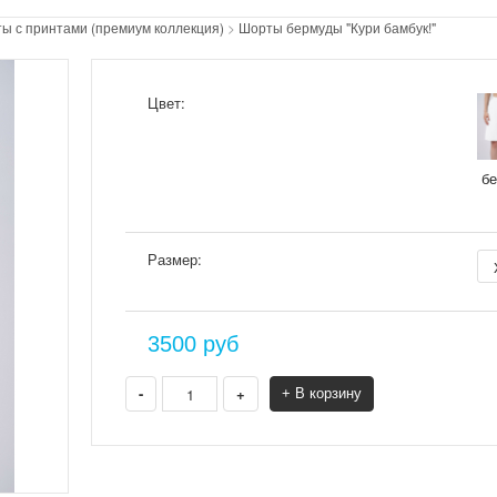
ы с принтами (премиум коллекция)
>
Шорты бермуды "Кури бамбук!"
Цвет:
б
Размер:
3500
руб
-
+
+ В корзину