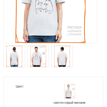
Цвет:
светло-серый меланж