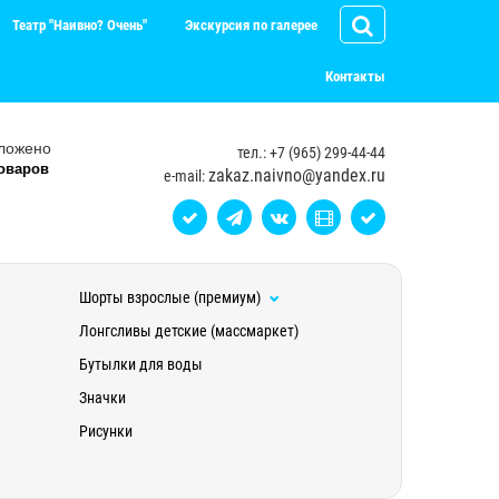
Театр "Наивно? Очень"
Экскурсия по галерее
Контакты
ложено
тел.: +7 (965) 299-44-44
оваров
zakaz.naivno@yandex.ru
e-mail:
Шорты взрослые (премиум)
Лонгсливы детские (массмаркет)
Бутылки для воды
Значки
Рисунки