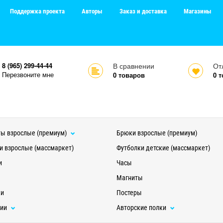
Поддержка проекта
Авторы
Заказ и доставка
Магазины
8 (965) 299-44-44
В сравнении
От
Перезвоните мне
0
товаров
0
т
ы взрослые (премиум)
Брюки взрослые (премиум)
и взрослые (массмаркет)
Футболки детские (массмаркет)
и
Часы
Магниты
ки
Постеры
ции
Авторские полки