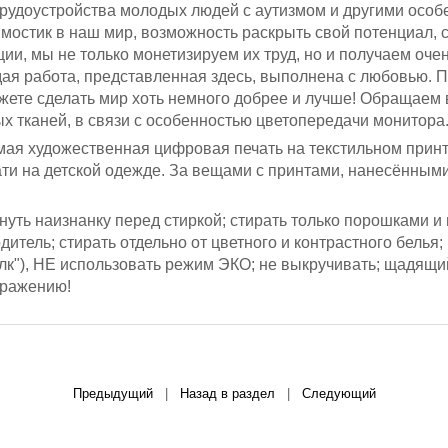
 трудоустройства молодых людей с аутизмом и другими осо
- мостик в наш мир, возможность раскрыть свой потенциал,
ции, мы не только монетизируем их труд, но и получаем оч
дая работа, представленная здесь, выполнена с любовью. 
ожете сделать мир хоть немного добрее и лучше! Обращаем 
ых тканей, в связи с особенностью цветопередачи монитора
ая художественная цифровая печать на текстильном принт
ти на детской одежде. За вещами с принтами, нанесённым
уть наизнанку перед стиркой; стирать только порошками и 
тель; стирать отдельно от цветного и контрастного белья;
лк"), НЕ использовать режим ЭКО; не выкручивать;
щадящий
бражению!
Предыдущий
|
Назад в раздел
|
Следующий