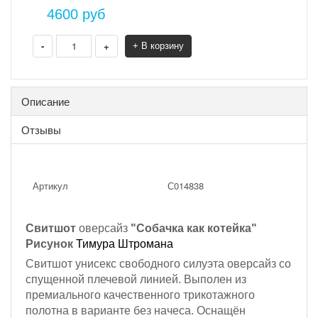
4600
руб
-
+
+ В корзину
Описание
Отзывы
Артикул
С014838
Свитшот
оверсайз
"Собачка как котейка"
Рисунок
Тимура Штромана
Свитшот унисекс свободного силуэта оверсайз со
спущенной плечевой линией. Выполен из
премиального качественного трикотажного
полотна в варианте без начеса. Оснащён