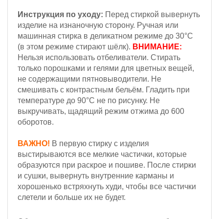
Инструкция по уходу:
Перед стиркой вывернуть
изделие на изнаночную сторону.
Ручная или
машинная стирка в деликатном режиме до 30°С
(в этом режиме стирают шёлк).
ВНИМАНИЕ:
Н
ельзя
использовать отбеливатели. Стирать
только порошками и гелями для цветных вещей,
не содержащими пятновыводители.
Не
смешивать с контрастным бельём. Гладить при
температуре до 90°С не по рисунку. Не
выкручивать, щадящий режим отжима до 600
оборотов.
ВАЖНО!
В первую стирку с изделия
выстирываются все мелкие частички, которые
образуются при раскрое и пошиве. После стирки
и сушки, вывернуть внутренние карманы и
хорошенько встряхнуть худи, чтобы все частички
слетели и больше их не будет.