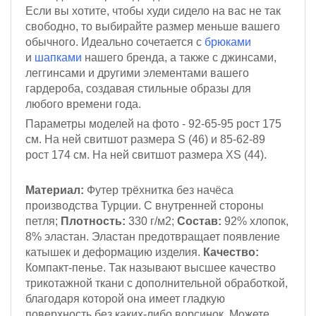
Если вы хотите, чтобы худи сидело на вас не так
свободно, то выбирайте размер меньше вашего
обычного. Идеально сочетается с
брюками
и
шапками
нашего бренда, а также с джинсами,
леггинсами и другими элементами вашего
гардероба, создавая стильные образы для
любого времени года.
Параметры моделей на фото - 92-65-95
рост 175
см.
На ней свитшот размера S (46)
и 85-62-89
рост 174 см
. На ней свитшот размера XS (44).
Материал:
Футер трёхнитка
без начёса
производства Турции. С внутренней стороны
петля;
Плотность:
330 г/м2;
Состав:
92% хлопок,
8% эластан. Эластан предотвращает появление
катышек и деформацию изделия.
Качество:
Компакт-пенье. Так называют высшее качество
трикотажной ткани с дополнительной обработкой,
благодаря которой она имеет гладкую
поверхность без каких-либо ворсинок. Можете