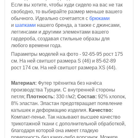
Если вы хотите, чтобы худи сидело на вас не так
свободно, то выбирайте размер меньше вашего
обычного. Идеально сочетается с
брюками
и
шапками
нашего бренда, а также с джинсами,
леггинсами и другими элементами вашего
гардероба, создавая стильные образы для
любого времени года.
Параметры моделей на фото - 92-65-95
рост 175
см.
На ней свитшот размера S (46)
и 85-62-89
рост 174 см
. На ней свитшот размера XS (44).
Материал:
Футер трёхнитка
без начёса
производства Турции. С внутренней стороны
петля;
Плотность:
330 г/м2;
Состав:
92% хлопок,
8% эластан. Эластан предотвращает появление
катышек и деформацию изделия.
Качество:
Компакт-пенье. Так называют высшее качество
трикотажной ткани с дополнительной обработкой,
благодаря которой она имеет гладкую
поверхность без каких-либо ворсинок. Можете