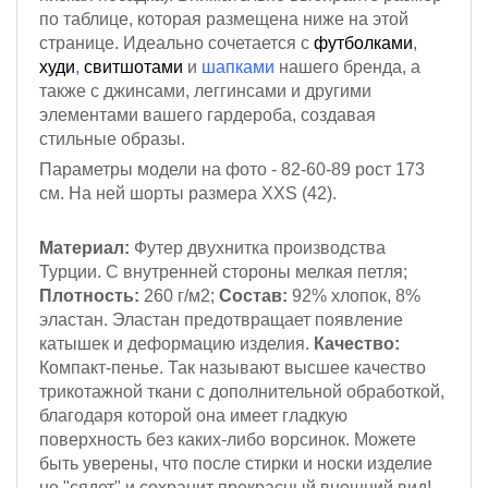
по таблице, которая размещена ниже на этой
странице. Идеально сочетается с
футболками
,
худи
,
свитшотами
и
шапками
нашего бренда, а
также с джинсами, леггинсами и другими
элементами вашего гардероба, создавая
стильные образы.
Параметры модели на фото - 82-60-89
рост 173
см
. На ней шорты размера XXS (42).
Материал:
Футер двухнитка производства
Турции. С внутренней стороны мелкая петля;
Плотность:
260 г/м2;
Состав:
92% хлопок, 8%
эластан. Эластан предотвращает появление
катышек и деформацию изделия.
Качество:
Компакт-пенье. Так называют высшее качество
трикотажной ткани с дополнительной обработкой,
благодаря которой она имеет гладкую
поверхность без каких-либо ворсинок. Можете
быть уверены, что после стирки и носки изделие
не "сядет" и сохранит прекрасный внешний вид!