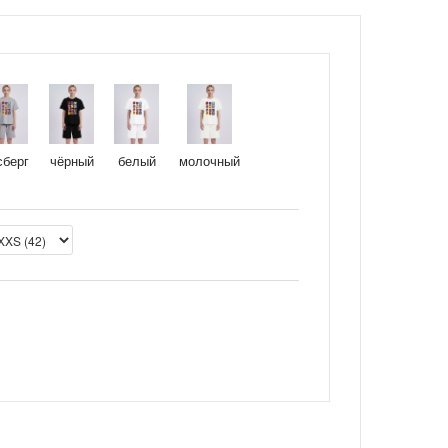
сберг
чёрный
белый
молочный