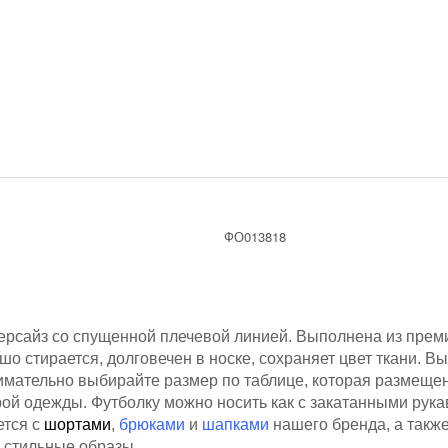
ФО013818
версайз со спущенной плечевой линией. Выполнена из прем
ошо стирается, долговечен в носке, сохраняет цвет ткани.
имательно выбирайте размер по таблице, которая размещен
ой одежды. Футболку можно носить как с закатанными рукав
ется с
шортами
,
брюками
и
шапками
нашего бренда, а также
 стильные образы.