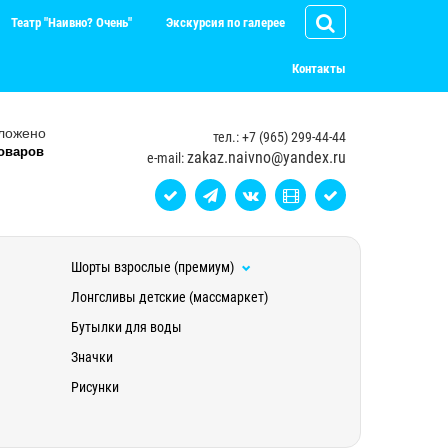
Театр "Наивно? Очень"
Экскурсия по галерее
Контакты
ложено
тел.: +7 (965) 299-44-44
оваров
zakaz.naivno@yandex.ru
e-mail:
Шорты взрослые (премиум)
Лонгсливы детские (массмаркет)
Бутылки для воды
Значки
Рисунки