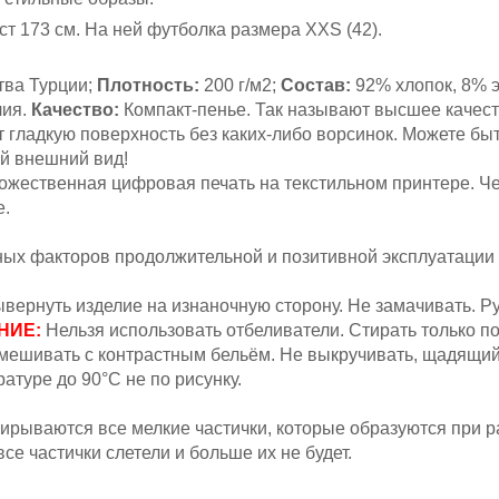
ст 173 см
. На ней футболка размера XXS (42).
тва Турции;
Плотность:
200 г/м2;
Состав:
92% хлопок, 8% 
лия.
Качество:
Компакт-пенье. Так называют высшее качест
 гладкую поверхность без каких-либо ворсинок. Можете быт
ый внешний вид!
жественная цифровая печать на текстильном принтере. Ч
е.
вных факторов продолжительной и позитивной эксплуатации
вернуть изделие на изнаночную сторону. Не замачивать.
Ру
НИЕ:
Н
ельзя
использовать отбеливатели. Стирать только п
мешивать с контрастным бельём.
Не выкручивать, щадящий
атуре до 90°С не по рисунку.
ирываются все мелкие частички, которые образуются при р
се частички слетели и больше их не будет.