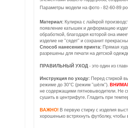
Параметры модели на фото - 82-60-89
ро
Материал:
Кулирка с лайкрой
производс
появление катышек и деформацию изде
обработкой, благодаря которой она имеет
изделие не "сядет" и сохранит прекрасн
Способ нанесения принта:
Прямая худо
разрешены для печати на детской одежд
ПРАВИЛЬНЫЙ УХОД
- это один из гла
Инструкция по уходу:
Перед стиркой вы
режиме до 30°С (режим "шёлк").
ВНИМА
не содержащими пятновыводители. Не с
сушить в центрифуге. Гладить при темпер
ВАЖНО!
В первую стирку с изделия выст
хорошенько встряхнуть футболку, чтобы в