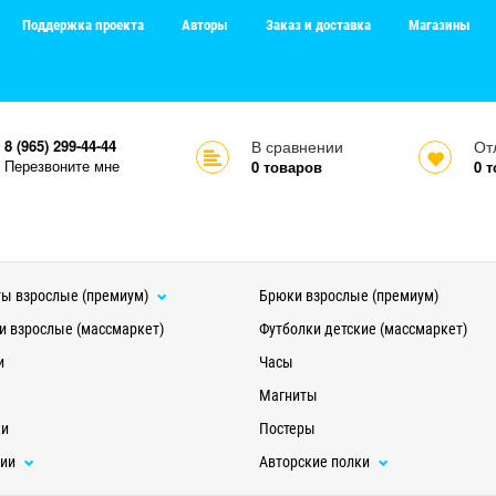
Поддержка проекта
Авторы
Заказ и доставка
Магазины
8 (965) 299-44-44
В сравнении
От
Перезвоните мне
0
товаров
0
т
ы взрослые (премиум)
Брюки взрослые (премиум)
и взрослые (массмаркет)
Футболки детские (массмаркет)
и
Часы
Магниты
ки
Постеры
ции
Авторские полки