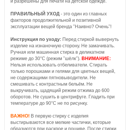
и разрешены для печати на детской одежде.
ПРАВИЛЬНЫЙ УХОД
- это один из главных
факторов продолжительной и позитивной
эксплуатации вещей бренда "Наивно? Очень"!
Инструкция по уходу:
Перед стиркой вывернуть
изделие на изнаночную сторону. Не замачивать.
Ручная или машинная стирка в деликатном
режиме до 30°С (режим "шёлк").
ВНИМАНИЕ:
Н
ельзя
использовать отбеливатели. Стирать
только порошками и гелями для цветных вещей,
не содержащими пятновыводители. Не
смешивать с контрастным бельём.
Не
выкручивать, щадящий режим отжима до 600
оборотов.
Не сушить в центрифуге. Гладить при
температуре до 90°С не по рисунку.
ВАЖНО!
В первую стирку с изделия
выстирываются все мелкие частички, которые
образуются при раскрое и пошиве. После стирки