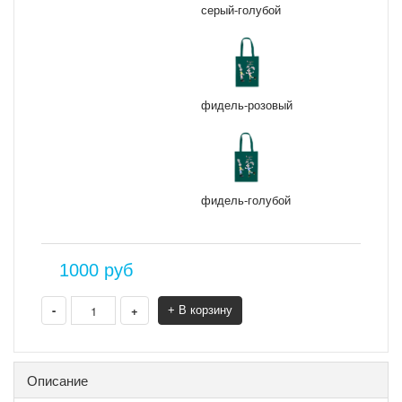
серый-голубой
фидель-розовый
фидель-голубой
1000
руб
-
+
+ В корзину
Описание