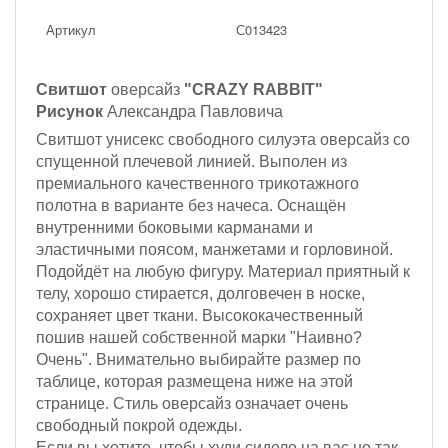
Артикул
С013423
Свитшот
оверсайз
"CRAZY RABBIT"
Рисунок
Александра Павловича
Свитшот унисекс свободного силуэта оверсайз со
спущенной плечевой линией. Выполен из
премиального качественного трикотажного
полотна в варианте без начеса. Оснащён
внутренними боковыми карманами и
эластичными поясом, манжетами и горловиной.
Подойдёт на любую фигуру. Материал приятный к
телу, хорошо стирается, долговечен в носке,
сохраняет цвет ткани. Высококачественный
пошив нашей собственной марки "Наивно?
Очень". Внимательно выбирайте размер по
таблице, которая размещена ниже на этой
странице. Стиль оверсайз означает очень
свободный покрой одежды.
Если вы хотите, чтобы худи сидело на вас не так