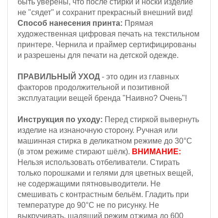
быть уверены, что после стирки и носки изделие
не "сядет" и сохранит прекрасный внешний вид!
Способ нанесения принта:
Прямая
художественная цифровая печать на текстильном
принтере. Чернила и праймер сертифицированы
и разрешены для печати на детской одежде.
ПРАВИЛЬНЫЙ УХОД
- это один из главных
факторов продолжительной и позитивной
эксплуатации вещей бренда "Наивно? Очень"!
Инструкция по уходу:
Перед стиркой вывернуть
изделие на изнаночную сторону.
Ручная или
машинная стирка в деликатном режиме до 30°С
(в этом режиме стирают шёлк).
ВНИМАНИЕ:
Н
ельзя
использовать отбеливатели. Стирать
только порошками и гелями для цветных вещей,
не содержащими пятновыводители.
Не
смешивать с контрастным бельём. Гладить при
температуре до 90°С не по рисунку. Не
выкручивать, щадящий режим отжима до 600