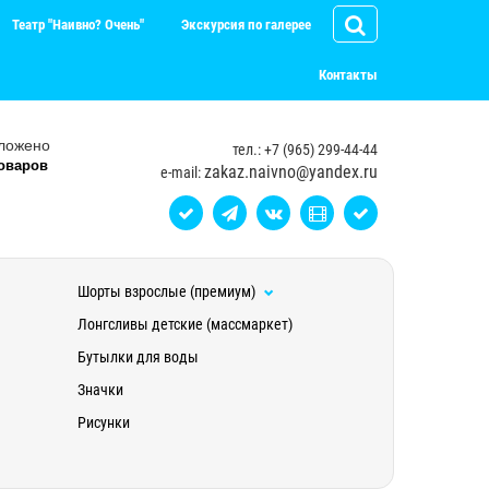
Театр "Наивно? Очень"
Экскурсия по галерее
Контакты
ложено
тел.: +7 (965) 299-44-44
оваров
zakaz.naivno@yandex.ru
e-mail:
Шорты взрослые (премиум)
Лонгсливы детские (массмаркет)
Бутылки для воды
Значки
Рисунки