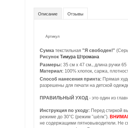
Описание
Отзывы
Артикул
Сумка
текстильная
"Я свободен!"
(Серы
Рисунок
Тимура Штромана
Размеры:
35 см х 47 см., длина ручки 65
Материал:
100% хлопок,
саржа, плотност
Способ нанесения принта:
Прямая худо
разрешены для печати на детской одежд
ПРАВИЛЬНЫЙ УХОД
- это один из гла
Инструкция по уходу:
Перед стиркой вы
режиме до 30°С (режим "шёлк").
ВНИМА
не содержащими пятновыводители. Не с