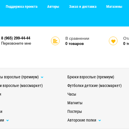
Поддержка проекта
Авторы
Заказ и доставка
Магазины
8 (965) 299-44-44
В сравнении
От
Перезвоните мне
0
товаров
0
т
ы взрослые (премиум)
Брюки взрослые (премиум)
и взрослые (массмаркет)
Футболки детские (массмаркет)
и
Часы
Магниты
ки
Постеры
ции
Авторские полки