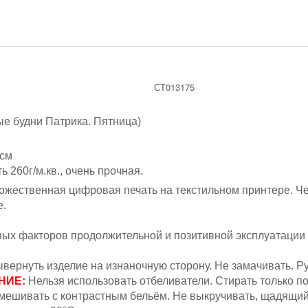
СТ013175
е будни Патрика. Пятница)
 см
ь 260г/м.кв., очень прочная.
жественная цифровая печать на текстильном принтере. Ч
е.
вных факторов продолжительной и позитивной эксплуатации
вернуть изделие на изнаночную сторону. Не замачивать.
Ру
НИЕ:
Н
ельзя
использовать отбеливатели. Стирать только п
мешивать с контрастным бельём.
Не выкручивать, щадящий