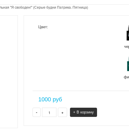
льная "Я свободен!" (Серые будни Патрика. Пятница)
Цвет:
че
фи
1000
руб
-
+
+ В корзину