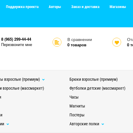
Поддержка проекта
Авторы
Заказ и доставка
Магазины
8 (965) 299-44-44
В сравнении
От
Перезвоните мне
0
товаров
0
т
ы взрослые (премиум)
Брюки взрослые (премиум)
и взрослые (массмаркет)
Футболки детские (массмаркет)
и
Часы
Магниты
ки
Постеры
ции
Авторские полки