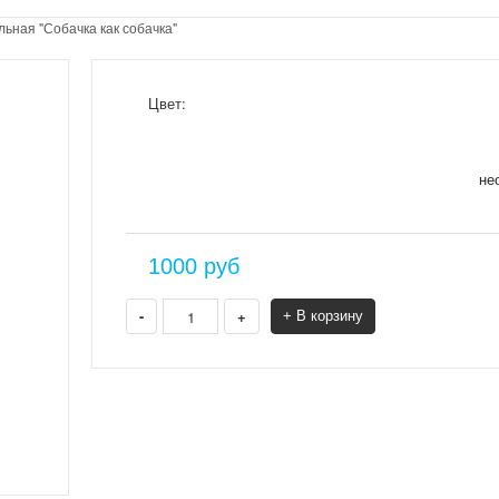
льная "Собачка как собачка"
Цвет:
не
1000
руб
-
+
+ В корзину