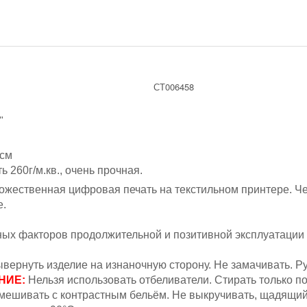
СТ006458
"
 см
ь 260г/м.кв., очень прочная.
жественная цифровая печать на текстильном принтере. Ч
е.
вных факторов продолжительной и позитивной эксплуатации
вернуть изделие на изнаночную сторону. Не замачивать.
Ру
НИЕ:
Н
ельзя
использовать отбеливатели. Стирать только п
мешивать с контрастным бельём.
Не выкручивать, щадящий