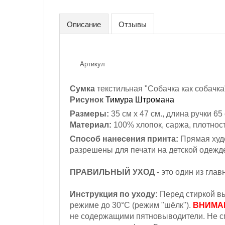
Описание
Отзывы
Артикул
Сумка
текстильная "Собачка как собачка
Рисунок
Тимура Штромана
Размеры:
35 см х 47 см., длина ручки 65
Материал:
100% хлопок,
саржа, плотност
Способ нанесения принта:
Прямая худо
разрешены для печати на детской одежд
ПРАВИЛЬНЫЙ УХОД
- это один из гла
Инструкция по уходу:
Перед стиркой вы
режиме до 30°С (режим "шёлк").
ВНИМА
не содержащими пятновыводители. Не с