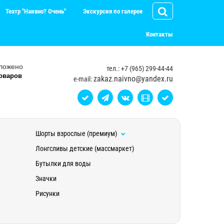
Театр "Наивно? Очень"
Экскурсия по галерее
Контакты
ложено
тел.: +7 (965) 299-44-44
оваров
zakaz.naivno@yandex.ru
e-mail:
Шорты взрослые (премиум)
Лонгсливы детские (массмаркет)
Бутылки для воды
Значки
Рисунки