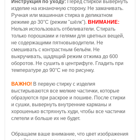
Инструкция по уходу:
Перед стиркой вывернуть
изделие на изнаночную сторону. Не замачивать.
Ручная или машинная стирка в деликатном
режиме до 30°С (режим "шёлк").
ВНИМАНИЕ:
Н
ельзя
использовать отбеливатели. Стирать
только порошками и гелями для цветных вещей,
не содержащими пятновыводители. Не
смешивать с контрастным бельём.
Не
выкручивать, щадящий режим отжима до 600
оборотов.
Не сушить в центрифуге. Гладить при
температуре до 90°С не по рисунку.
ВАЖНО!
В первую стирку с изделия
выстирываются все мелкие частички, которые
образуются при раскрое и пошиве. После стирки
и сушки, вывернуть внутренние карманы и
хорошенько встряхнуть худи, чтобы все частички
слетели и больше их не будет.
Обращаем ваше внимание, что цвет изображения