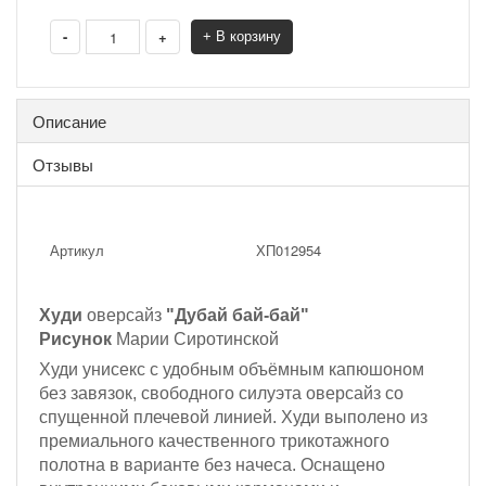
-
+
+ В корзину
Описание
Отзывы
Артикул
ХП012954
Худи
оверсайз
"Дубай бай-бай"
Рисунок
Марии Сиротинской
Худи унисекс с удобным объёмным капюшоном
без завязок, с
вободного силуэта оверсайз со
спущенной плечевой линией. Худи выполено из
премиального качественного трикотажного
полотна
в варианте без начеса
. Оснащено