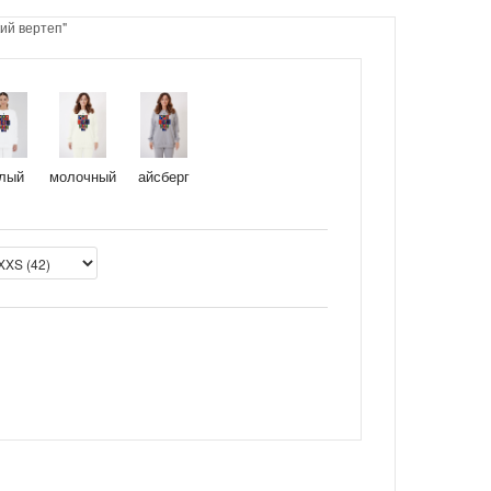
ий вертеп"
молочный
айсберг
лый