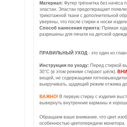
Материал:
Футер трёхнитка
без начёса
п
эластан. Эластан предотвращает появл
трикотажной ткани с дополнительной обр
уверены, что после стирки и носки издел
Способ нанесения принта:
Прямая худо
разрешены для печати на детской одежд
ПРАВИЛЬНЫЙ УХОД
- это один из гла
Инструкция по уходу:
Перед стиркой вы
30°С
(в этом режиме стирают шёлк).
ВНИ
вещей, не содержащими пятновыводител
выкручивать, щадящий режим отжима до
ВАЖНО!
В первую стирку с изделия выст
вывернуть внутренние карманы и хорошен
Обращаем ваше внимание, что цвет изобр
особенностью цветопередачи монитора.