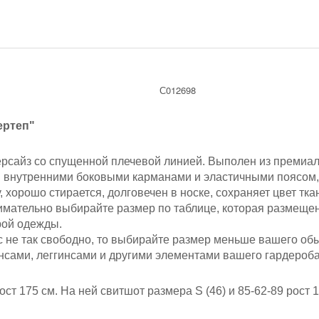
С012698
ертеп"
ерсайз со спущенной плечевой линией. Выполен из премиал
н внутренними боковыми карманами и эластичными поясом,
, хорошо стирается, долговечен в носке, сохраняет цвет т
имательно выбирайте размер по таблице, которая размещен
рой одежды.
ас не так свободно, то выбирайте размер меньше вашего об
нсами, леггинсами и другими элементами вашего гардероб
ост 175 см.
На ней свитшот размера S (46)
и 85-62-89 рост 