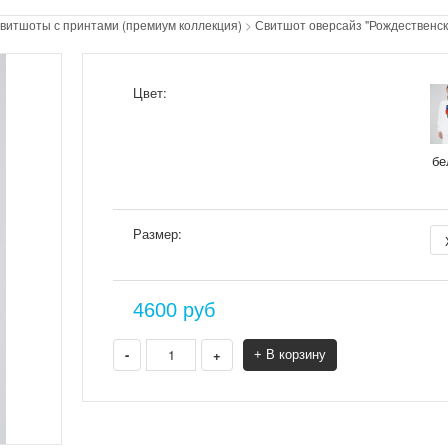
витшоты с принтами (премиум коллекция)
>
Свитшот оверсайз "Рождественск
Цвет:
бе
Размер:
4600
руб
-
+
+ В корзину