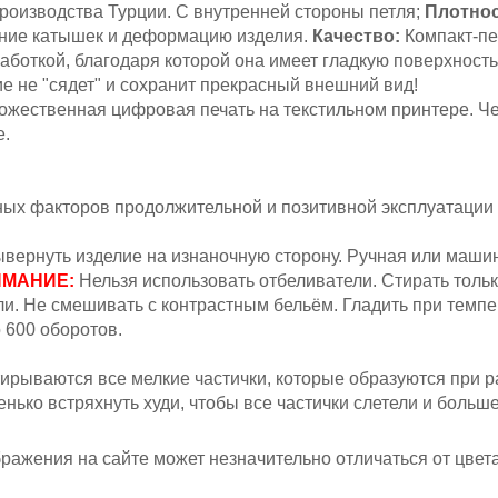
роизводства Турции. С внутренней стороны петля;
Плотнос
ение катышек и деформацию изделия.
Качество:
Компакт-пе
аботкой, благодаря которой она имеет гладкую поверхность
ие не "сядет" и сохранит прекрасный внешний вид!
жественная цифровая печать на текстильном принтере. Ч
е.
вных факторов продолжительной и позитивной эксплуатации
вернуть изделие на изнаночную сторону.
Ручная или машин
МАНИЕ:
Н
ельзя
использовать отбеливатели. Стирать толь
и.
Не смешивать с контрастным бельём. Гладить при темпер
 600 оборотов.
ирываются все мелкие частички, которые образуются при ра
ько встряхнуть худи, чтобы все частички слетели и больше 
ажения на сайте может незначительно отличаться от цвета 