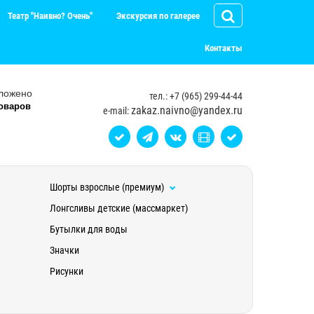
Театр "Наивно? Очень"
Экскурсия по галерее
Контакты
ложено
тел.: +7 (965) 299-44-44
оваров
zakaz.naivno@yandex.ru
e-mail:
Шорты взрослые (премиум)
Лонгсливы детские (массмаркет)
Бутылки для воды
Значки
Рисунки