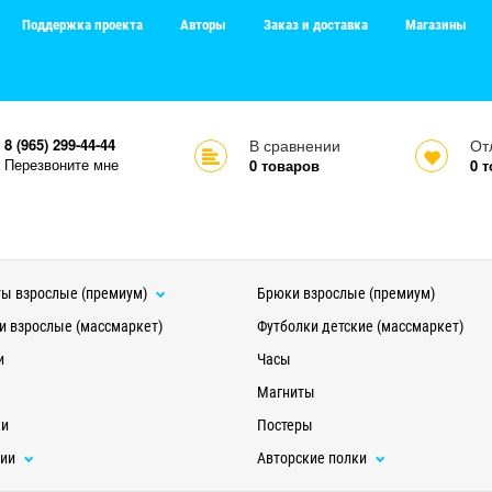
Поддержка проекта
Авторы
Заказ и доставка
Магазины
8 (965) 299-44-44
В сравнении
От
Перезвоните мне
0
товаров
0
т
ы взрослые (премиум)
Брюки взрослые (премиум)
и взрослые (массмаркет)
Футболки детские (массмаркет)
и
Часы
Магниты
ки
Постеры
ции
Авторские полки