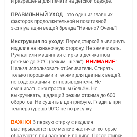
и разрешены для печати на детской одежде.
ПРАВИЛЬНЫЙ УХОД
- это один из главных
факторов продолжительной и позитивной
эксплуатации вещей бренда "Наивно? Очень"!
Инструкция по уходу:
Перед стиркой вывернуть
изделие на изнаночную сторону. Не замачивать.
Ручная или машинная стирка в деликатном
режиме до 30°С (режим "шёлк").
ВНИМАНИЕ:
Н
ельзя
использовать отбеливатели. Стирать
только порошками и гелями для цветных вещей,
не содержащими пятновыводители. Не
смешивать с контрастным бельём.
Не
выкручивать, щадящий режим отжима до 600
оборотов.
Не сушить в центрифуге. Гладить при
температуре до 90°С не по рисунку.
ВАЖНО!
В первую стирку с изделия
выстирываются все мелкие частички, которые
образуются при раскрое и пошиве. После стирки