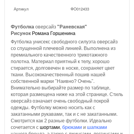
Артикул
ФО012433
Футболка
оверсайз
"Раневская"
Рисунок
Романа Горшенина
Футболка унисекс свободного силуэта оверсайз
со спущенной плечевой линией. Выполнена из
премиального качественного трикотажного
полотна. Материал приятный к телу, хорошо
стирается, долговечен в носке, сохраняет цвет
ткани. Высококачественный пошив нашей
собственной марки "Наивно? Очень".
Внимательно выбирайте размер по таблице,
которая размещена ниже на этой странице. Стиль
оверсайз означает очень свободный покрой
одежды. Футболку можно носить как с
закатанными рукавами, так и с не закатанными.
Смотрится как 2 разные футболки. Идеально
сочетается с
шортами
,
брюками
и
шапками
нашего бренда, а также с джинсами, леггинсами и