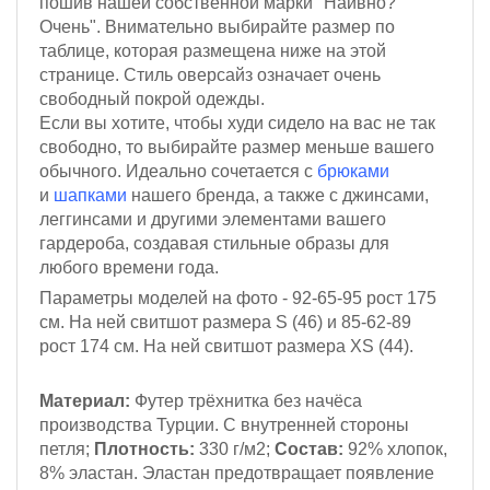
пошив нашей собственной марки "Наивно?
Очень". Внимательно выбирайте размер по
таблице, которая размещена ниже на этой
странице. Стиль оверсайз означает очень
свободный покрой одежды.
Если вы хотите, чтобы худи сидело на вас не так
свободно, то выбирайте размер меньше вашего
обычного. Идеально сочетается с
брюками
и
шапками
нашего бренда, а также с джинсами,
леггинсами и другими элементами вашего
гардероба, создавая стильные образы для
любого времени года.
Параметры моделей на фото - 92-65-95
рост 175
см.
На ней свитшот размера S (46)
и 85-62-89
рост 174 см
. На ней свитшот размера XS (44).
Материал:
Футер трёхнитка
без начёса
производства Турции. С внутренней стороны
петля;
Плотность:
330 г/м2;
Состав:
92% хлопок,
8% эластан. Эластан предотвращает появление