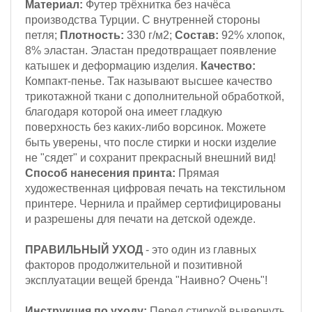
Материал:
Футер трёхнитка
без начёса
производства Турции. С внутренней стороны
петля;
Плотность:
330 г/м2
;
Состав:
92% хлопок,
8% эластан.
Эластан предотвращает появление
катышек и деформацию изделия.
Качество:
Компакт-пенье.
Так называют высшее качество
трикотажной ткани с дополнительной обработкой,
благодаря которой она имеет гладкую
поверхность без каких-либо ворсинок. Можете
быть уверены, что после стирки и носки изделие
не "сядет" и сохранит прекрасный внешний вид!
Способ нанесения принта:
Прямая
художественная цифровая печать на текстильном
принтере. Чернила и праймер сертифицированы
и разрешены для печати на детской одежде.
ПРАВИЛЬНЫЙ УХОД
- это один из главных
факторов продолжительной и позитивной
эксплуатации вещей бренда "Наивно? Очень"!
Инструкция по уходу:
Перед стиркой вывернуть