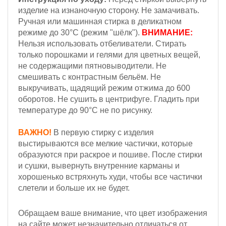
изделие на изнаночную сторону. Не замачивать.
Ручная или машинная стирка в деликатном
режиме до 30°С (режим "шёлк").
ВНИМАНИЕ:
Н
ельзя
использовать отбеливатели. Стирать
только порошками и гелями для цветных вещей,
не содержащими пятновыводители. Не
смешивать с контрастным бельём.
Не
выкручивать, щадящий режим отжима до 600
оборотов.
Не сушить в центрифуге. Гладить при
температуре до 90°С не по рисунку.
ВАЖНО!
В первую стирку с изделия
выстирываются все мелкие частички, которые
образуются при раскрое и пошиве. После стирки
и сушки, вывернуть внутренние карманы и
хорошенько встряхнуть худи, чтобы все частички
слетели и больше их не будет.
Обращаем ваше внимание, что цвет изображения
на сайте может незначительно отличаться от