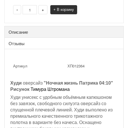
-
+
+ В корзину
Описание
Отзывы
Артикул
ХП012364
Худи
оверсайз
"Ночная жизнь Патрика 04:10"
Рисунок
Тимура Штромана
Худи унисекс с удобным объёмным капюшоном
без завязок, с
вободного силуэта оверсайз со
спущенной плечевой линией. Худи выполено из
премиального качественного трикотажного
полотна
в варианте без начеса
. Оснащено