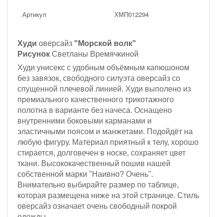
Артикул
ХМП012294
Худи
оверсайз
"Морской волк"
Рисунок
Светланы Времячкиной
Худи унисекс с удобным объёмным капюшоном
без завязок, с
вободного силуэта оверсайз со
спущенной плечевой линией. Худи выполено из
премиального качественного трикотажного
полотна
в варианте без начеса
. Оснащено
внутренними боковыми карманами и
эластичными поясом и манжетами. П
одойдёт на
любую фигуру.
Материал приятный к телу, хорошо
стирается, долговечен в носке, сохраняет цвет
ткани. Высококачественный пошив нашей
собственной марки "Наивно? Очень".
Внимательно выбирайте размер по таблице,
которая размещена ниже на этой странице. Стиль
оверсайз означает очень свободный покрой
одежды.