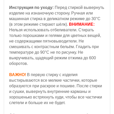
Инструкция по уходу:
Перед стиркой вывернуть
изделие на изнаночную сторону.
Ручная или
машинная стирка в деликатном режиме до 30°С
(в этом режиме стирают шёлк).
ВНИМАНИЕ:
Н
ельзя
использовать отбеливатели. Стирать
только порошками и гелями для цветных вещей,
не содержащими пятновыводители.
Не
смешивать с контрастным бельём. Гладить при
температуре до 90°С не по рисунку. Не
выкручивать, щадящий режим отжима до 600
оборотов.
ВАЖНО!
В первую стирку с изделия
выстирываются все мелкие частички, которые
образуются при раскрое и пошиве. После стирки
и сушки, вывернуть внутренние карманы и
хорошенько встряхнуть худи, чтобы все частички
слетели и больше их не будет.