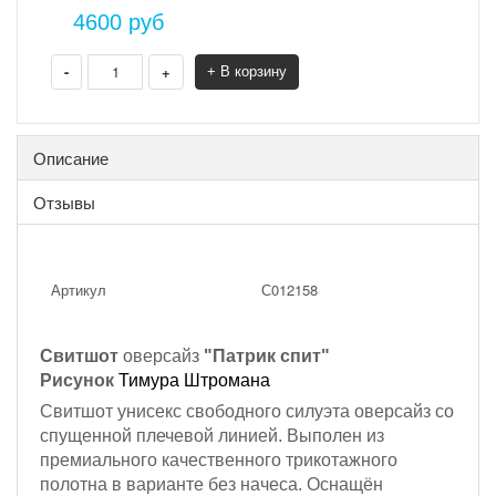
4600
руб
-
+
+ В корзину
Описание
Отзывы
Артикул
С012158
Свитшот
оверсайз
"Патрик спит"
Рисунок
Тимура Штромана
Свитшот унисекс свободного силуэта оверсайз со
спущенной плечевой линией. Выполен из
премиального качественного трикотажного
полотна в варианте без начеса. Оснащён