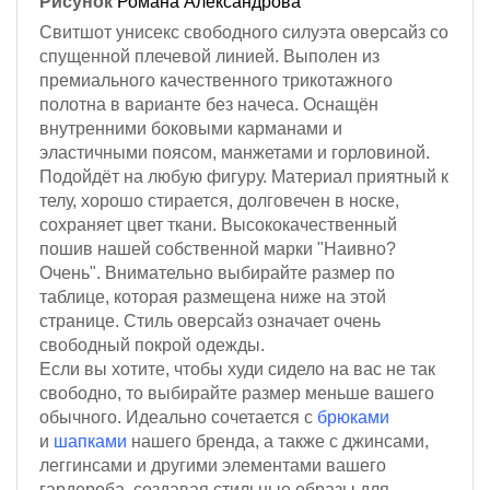
Рисунок
Романа Александрова
Свитшот унисекс свободного силуэта оверсайз со
спущенной плечевой линией. Выполен из
премиального качественного трикотажного
полотна в варианте без начеса. Оснащён
внутренними боковыми карманами и
эластичными поясом, манжетами и горловиной.
Подойдёт на любую фигуру. Материал приятный к
телу, хорошо стирается, долговечен в носке,
сохраняет цвет ткани. Высококачественный
пошив нашей собственной марки "Наивно?
Очень". Внимательно выбирайте размер по
таблице, которая размещена ниже на этой
странице. Стиль оверсайз означает очень
свободный покрой одежды.
Если вы хотите, чтобы худи сидело на вас не так
свободно, то выбирайте размер меньше вашего
обычного. Идеально сочетается с
брюками
и
шапками
нашего бренда, а также с джинсами,
леггинсами и другими элементами вашего
гардероба, создавая стильные образы для