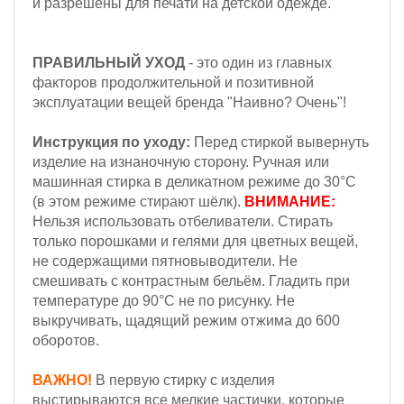
и разрешены для печати на детской одежде.
ПРАВИЛЬНЫЙ УХОД
- это один из главных
факторов продолжительной и позитивной
эксплуатации вещей бренда "Наивно? Очень"!
Инструкция по уходу:
Перед стиркой вывернуть
изделие на изнаночную сторону.
Ручная или
машинная стирка в деликатном режиме до 30°С
(в этом режиме стирают шёлк).
ВНИМАНИЕ:
Н
ельзя
использовать отбеливатели. Стирать
только порошками и гелями для цветных вещей,
не содержащими пятновыводители.
Не
смешивать с контрастным бельём. Гладить при
температуре до 90°С не по рисунку. Не
выкручивать, щадящий режим отжима до 600
оборотов.
ВАЖНО!
В первую стирку с изделия
выстирываются все мелкие частички, которые