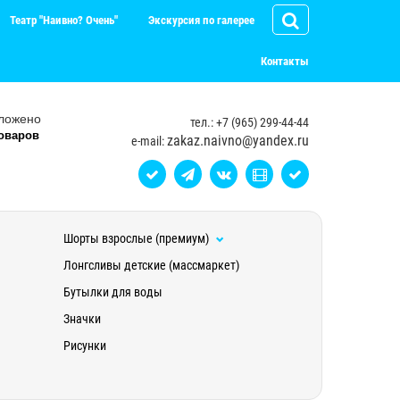
Театр "Наивно? Очень"
Экскурсия по галерее
Контакты
ложено
тел.: +7 (965) 299-44-44
оваров
zakaz.naivno@yandex.ru
e-mail:
Шорты взрослые (премиум)
Лонгсливы детские (массмаркет)
Бутылки для воды
Значки
Рисунки