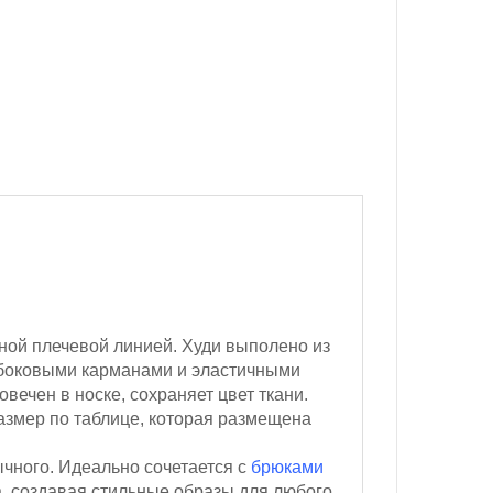
ной плечевой линией. Худи выполено из
боковыми карманами и эластичными
овечен в носке, сохраняет цвет ткани.
змер по таблице, которая размещена
ычного.
Идеально сочетается с
брюками
а, создавая стильные образы для любого