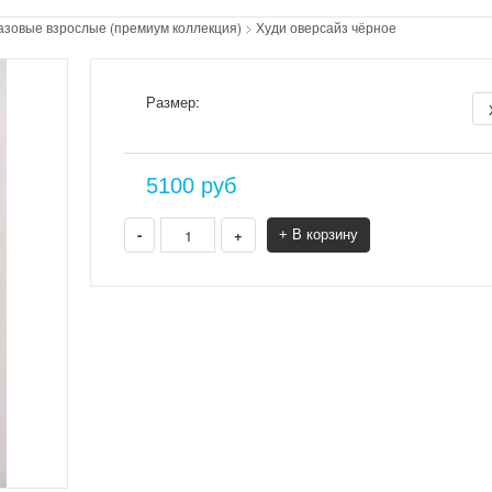
азовые взрослые (премиум коллекция)
>
Худи оверсайз чёрное
Размер:
5100
руб
-
+
+ В корзину