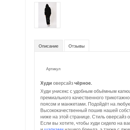
Описание
Отзывы
Артикул
Худи
оверсайз
чёрное.
Худи унисекс с удобным объёмным капюш
премиального качественного трикотажно
поясом и манжетами. П
одойдёт на любу
Высококачественный пошив нашей собст
ниже на этой странице. Стиль оверсайз 
Если вы хотите, чтобы худи сидело на в
и
шапками
нашего бренда, а также с джи