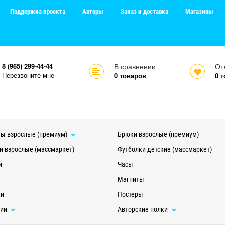
Поддержка проекта
Авторы
Заказ и доставка
Магазины
8 (965) 299-44-44
В сравнении
От
Перезвоните мне
0
товаров
0
т
ы взрослые (премиум)
Брюки взрослые (премиум)
и взрослые (массмаркет)
Футболки детские (массмаркет)
и
Часы
Магниты
ки
Постеры
ции
Авторские полки