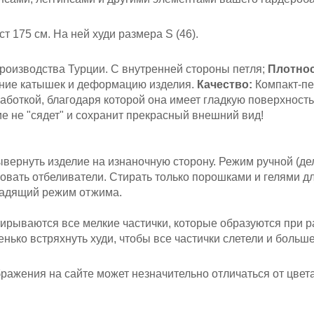
ст 175 см
. На ней худи размера S (46).
роизводства Турции. С внутренней стороны петля;
Плотнос
ние катышек и деформацию изделия.
Качество:
Компакт-пе
аботкой, благодаря которой она имеет гладкую поверхность
ие не "сядет" и сохранит прекрасный внешний вид!
вернуть изделие на изнаночную сторону. Режим ручной (де
овать отбеливатели. Стирать только порошками и гелями д
щадящий режим отжима.
ирываются все мелкие частички, которые образуются при ра
ько встряхнуть худи, чтобы все частички слетели и больше 
ажения на сайте может незначительно отличаться от цвета 