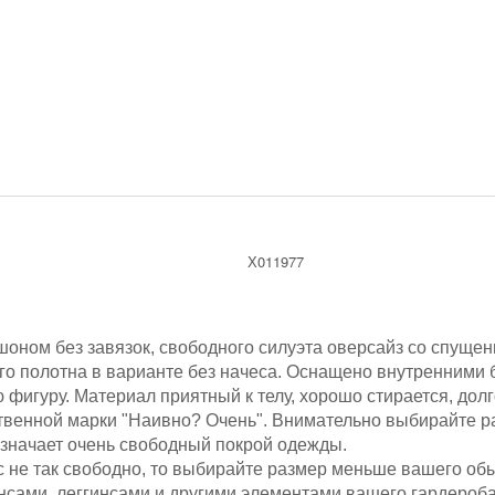
Х011977
оном без завязок, с
вободного силуэта оверсайз со спущен
го полотна
в варианте без начеса
. Оснащено внутренними 
ю фигуру.
Материал приятный к телу, хорошо стирается, долг
венной марки "Наивно? Очень".
Внимательно выбирайте ра
означает очень свободный покрой одежды.
ас не так свободно, то выбирайте размер меньше вашего об
нсами, леггинсами и другими элементами вашего гардероб