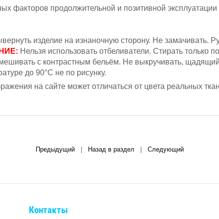
вных факторов продолжительной и позитивной эксплуатации
вернуть изделие на изнаночную сторону. Не замачивать.
Ру
НИЕ:
Н
ельзя
использовать отбеливатели. Стирать только п
мешивать с контрастным бельём.
Не выкручивать, щадящий
атуре до 90°С не по рисунку.
ажения на сайте может отличаться от цвета реальных ткан
Предыдущий
|
Назад в раздел
|
Следующий
Контакты