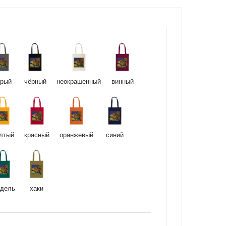
ерый
чёрный
неокрашенный
винный
лтый
красный
оранжевый
синий
дель
хаки