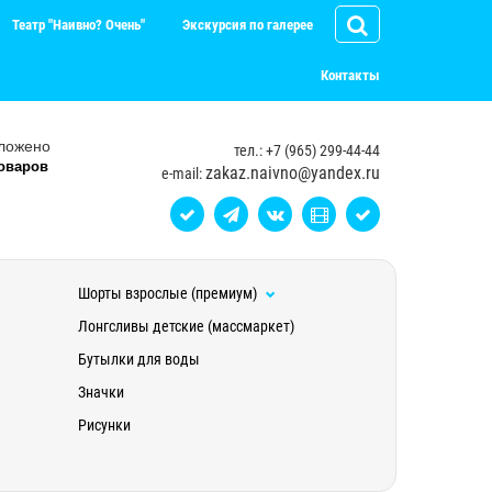
Театр "Наивно? Очень"
Экскурсия по галерее
Контакты
ложено
тел.: +7 (965) 299-44-44
оваров
zakaz.naivno@yandex.ru
e-mail:
Шорты взрослые (премиум)
Лонгсливы детские (массмаркет)
Бутылки для воды
Значки
Рисунки