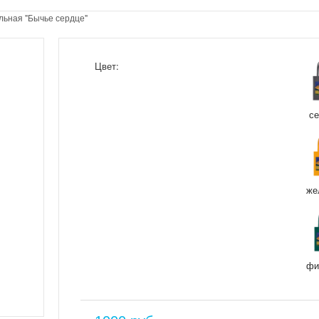
льная "Бычье сердце"
Цвет:
с
же
фи