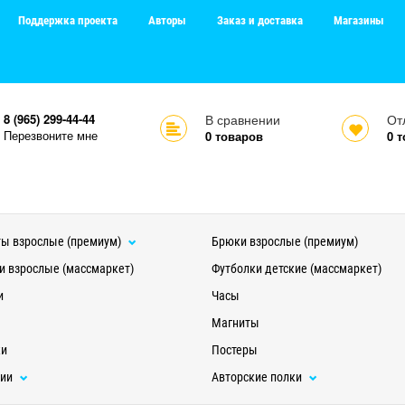
Поддержка проекта
Авторы
Заказ и доставка
Магазины
8 (965) 299-44-44
В сравнении
От
Перезвоните мне
0
товаров
0
т
ы взрослые (премиум)
Брюки взрослые (премиум)
и взрослые (массмаркет)
Футболки детские (массмаркет)
и
Часы
Магниты
ки
Постеры
ции
Авторские полки