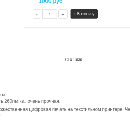
1000
руб
-
+
+ В корзину
СТ011939
 см
ь 260г/м.кв., очень прочная.
жественная цифровая печать на текстильном принтере. Ч
е.