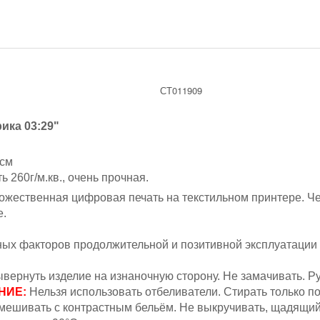
СТ011909
ика 03:29"
 см
 260г/м.кв., очень прочная.
жественная цифровая печать на текстильном принтере. Ч
е.
вных факторов продолжительной и позитивной эксплуатации
вернуть изделие на изнаночную сторону. Не замачивать.
Ру
НИЕ:
Н
ельзя
использовать отбеливатели. Стирать только п
мешивать с контрастным бельём.
Не выкручивать, щадящий