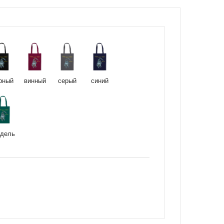
рный
винный
серый
синий
дель