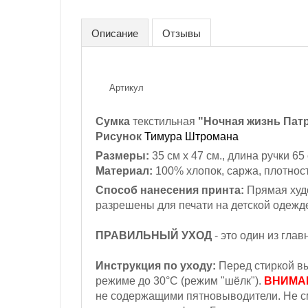
Описание
Отзывы
Артикул
Сумка
текстильная
"Ночная жизнь Патр
Рисунок
Тимура Штромана
Размеры:
35 см х 47 см., длина ручки 65
Материал:
100% хлопок, саржа, плотность
Способ нанесения принта:
Прямая худо
разрешены для печати на детской одежд
ПРАВИЛЬНЫЙ УХОД
- это один из гла
Инструкция по уходу:
Перед стиркой вы
режиме до 30°С (режим "шёлк").
ВНИМА
не содержащими пятновыводители. Не с