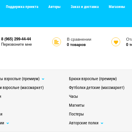
Поддержка проекта
Авторы
Заказ и доставка
Магазины
8 (965) 299-44-44
В сравнении
От
Перезвоните мне
0
товаров
0
т
ы взрослые (премиум)
Брюки взрослые (премиум)
и взрослые (массмаркет)
Футболки детские (массмаркет)
и
Часы
Магниты
ки
Постеры
ции
Авторские полки