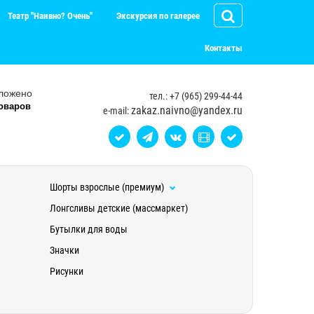
Театр "Наивно? Очень"
Экскурсия по галерее
Контакты
ложено
тел.: +7 (965) 299-44-44
оваров
zakaz.naivno@yandex.ru
e-mail:
Шорты взрослые (премиум)
Лонгсливы детские (массмаркет)
Бутылки для воды
Значки
Рисунки