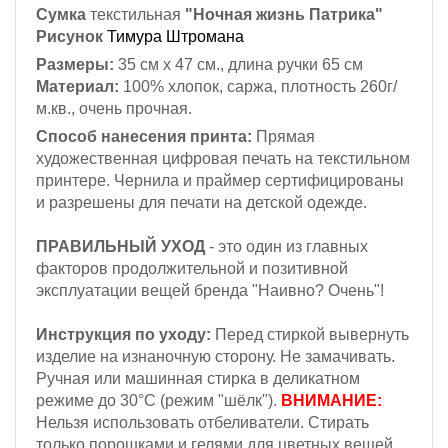
Сумка
текстильная
"Ночная жизнь Патрика"
Рисунок
Тимура Штромана
Размеры:
35 см х 47 см., длина ручки 65 см
Материал:
100% хлопок, саржа, плотность 260г/
м.кв., очень прочная.
Способ нанесения принта:
Прямая
художественная цифровая печать на текстильном
принтере. Чернила и праймер сертифицированы
и разрешены для печати на детской одежде.
ПРАВИЛЬНЫЙ УХОД
- это один из главных
факторов продолжительной и позитивной
эксплуатации вещей бренда "Наивно? Очень"!
Инструкция по уходу:
Перед стиркой вывернуть
изделие на изнаночную сторону. Не замачивать.
Ручная или машинная стирка в деликатном
режиме до 30°С (режим "шёлк").
ВНИМАНИЕ:
Н
ельзя
использовать отбеливатели. Стирать
только порошками и гелями для цветных вещей,