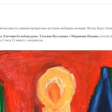
вечер вместе, внимая прекрасные истории любящих женщин. Вечер будет тёпл
ва
,
Евгения Белобородова
,
Татьяна Веселкина
и
Марианна Ильина
угостят 
ь 2 часа 15 минут с антрактом.