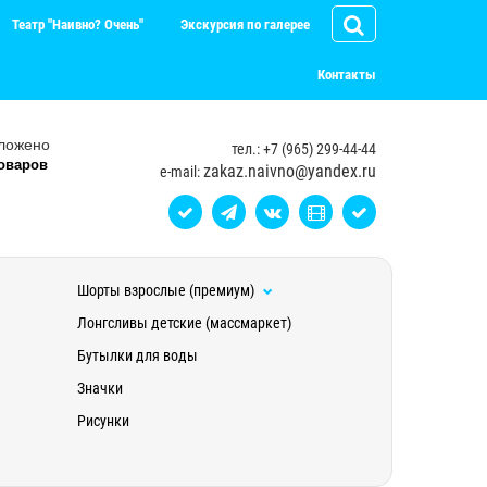
Театр "Наивно? Очень"
Экскурсия по галерее
Контакты
ложено
тел.: +7 (965) 299-44-44
оваров
zakaz.naivno@yandex.ru
e-mail:
Шорты взрослые (премиум)
Лонгсливы детские (массмаркет)
Бутылки для воды
Значки
Рисунки