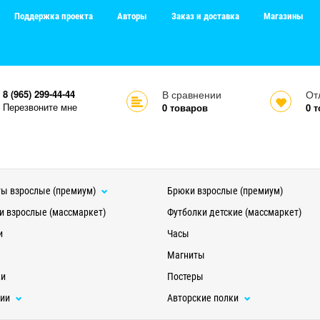
Поддержка проекта
Авторы
Заказ и доставка
Магазины
8 (965) 299-44-44
В сравнении
От
Перезвоните мне
0
товаров
0
т
ы взрослые (премиум)
Брюки взрослые (премиум)
и взрослые (массмаркет)
Футболки детские (массмаркет)
и
Часы
Магниты
ки
Постеры
ции
Авторские полки