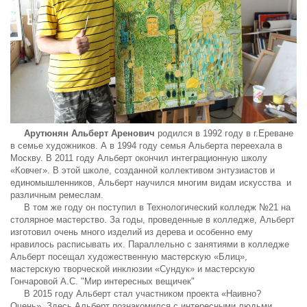
Арутюнян Альберт Аренович
родился в 1992 году в г.Ереване
в семье художников. А в 1994 году семья Альберта переехала в
Москву. В 2011 году Альберт окончил интеграционную школу
«Ковчег». В этой школе, созданной коллективом энтузиастов и
единомышленников, Альберт научился многим видам искусства и
различным ремеслам.
В том же году он поступил в Технологический колледж №21 на
столярное мастерство. За годы, проведенные в колледже, Альберт
изготовил очень много изделий из дерева и особенно ему
нравилось расписывать их. Параллельно с занятиями в колледже
Альберт посещал художественную мастерскую «Блиц»,
мастерскую творческой инклюзии «Сундук» и
мастерскую
Гончаровой А.С. "Мир интересных вещичек"
В
2015 году Альберт стал участником проекта «Наивно?
Очень». Здесь Альберт познакомился с интересными людьми,