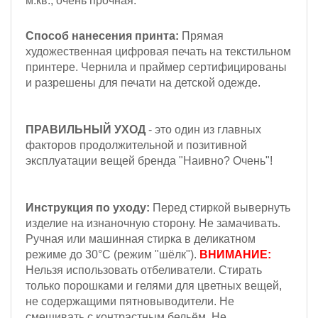
м.кв., очень прочная.
Способ нанесения принта:
Прямая
художественная цифровая печать на текстильном
принтере. Чернила и праймер сертифицированы
и разрешены для печати на детской одежде.
ПРАВИЛЬНЫЙ УХОД
- это один из главных
факторов продолжительной и позитивной
эксплуатации вещей бренда "Наивно? Очень"!
Инструкция по уходу:
Перед стиркой вывернуть
изделие на изнаночную сторону. Не замачивать.
Ручная или машинная стирка в деликатном
режиме до 30°С (режим "шёлк").
ВНИМАНИЕ:
Н
ельзя
использовать отбеливатели. Стирать
только порошками и гелями для цветных вещей,
не содержащими пятновыводители. Не
смешивать с контрастным бельём.
Не