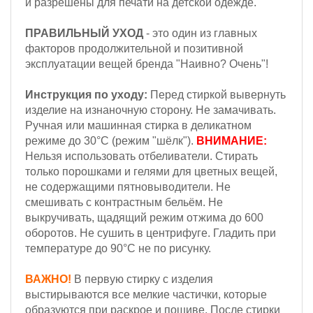
и разрешены для печати на детской одежде.
ПРАВИЛЬНЫЙ УХОД
- это один из главных
факторов продолжительной и позитивной
эксплуатации вещей бренда "Наивно? Очень"!
Инструкция по уходу:
Перед стиркой вывернуть
изделие на изнаночную сторону. Не замачивать.
Ручная или машинная стирка в деликатном
режиме до 30°С (режим "шёлк").
ВНИМАНИЕ:
Н
ельзя
использовать отбеливатели. Стирать
только порошками и гелями для цветных вещей,
не содержащими пятновыводители. Не
смешивать с контрастным бельём.
Не
выкручивать, щадящий режим отжима до 600
оборотов.
Не сушить в центрифуге. Гладить при
температуре до 90°С не по рисунку.
ВАЖНО!
В первую стирку с изделия
выстирываются все мелкие частички, которые
образуются при раскрое и пошиве. После стирки