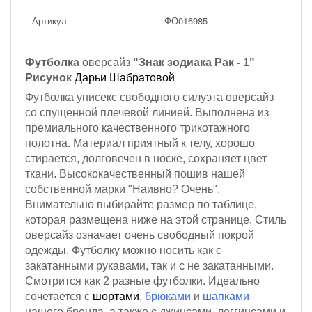
Артикул
ФО016985
Футболка
оверсайз
"Знак зодиака Рак - 1"
Рисунок
Дарьи Шабратовой
Футболка унисекс свободного силуэта оверсайз
со спущенной плечевой линией. Выполнена из
премиального качественного трикотажного
полотна. Материал приятный к телу, хорошо
стирается, долговечен в носке, сохраняет цвет
ткани. Высококачественный пошив нашей
собственной марки "Наивно? Очень".
Внимательно выбирайте размер по таблице,
которая размещена ниже на этой странице. Стиль
оверсайз означает очень свободный покрой
одежды. Футболку можно носить как с
закатанными рукавами, так и с не закатанными.
Смотрится как 2 разные футболки. Идеально
сочетается с
шортами
,
брюками
и
шапками
нашего бренда, а также с джинсами, леггинсами и