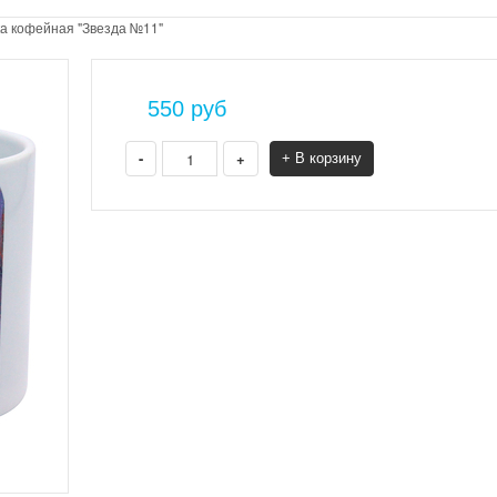
а кофейная "Звезда №11"
550
руб
-
+
+ В корзину