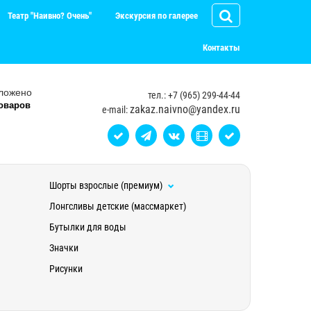
Театр "Наивно? Очень"
Экскурсия по галерее
Контакты
ложено
тел.: +7 (965) 299-44-44
оваров
zakaz.naivno@yandex.ru
e-mail:
Шорты взрослые (премиум)
Лонгсливы детские (массмаркет)
Бутылки для воды
Значки
Рисунки