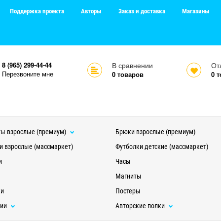
Поддержка проекта
Авторы
Заказ и доставка
Магазины
8 (965) 299-44-44
В сравнении
От
Перезвоните мне
0
товаров
0
т
ы взрослые (премиум)
Брюки взрослые (премиум)
и взрослые (массмаркет)
Футболки детские (массмаркет)
и
Часы
Магниты
ки
Постеры
ции
Авторские полки